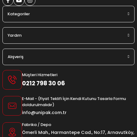
Kategoriler
Yardım
Alışveriş
Müşteri Hizmetleri
0212 798 30 06
E-Mail - (Fiyat Teklifi İçin Kendi Kutunu Tasarla Formu
doldurulmalıdır)
info@unipak.com.tr
Fabrika / Depo
Ömerli Mah., Harmantepe Cad., No:17, Arnavutköy,