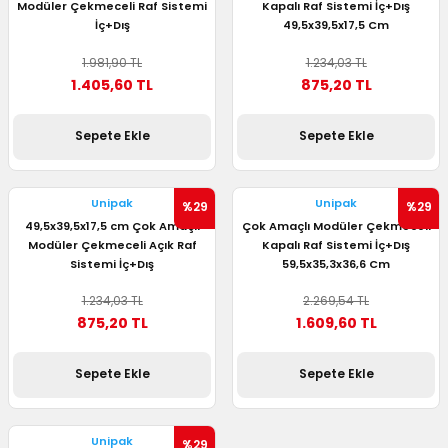
Modüler Çekmeceli Raf Sistemi
Kapalı Raf Sistemi İç+Dış
utuları
İç+Dış
49,5x39,5x17,5 Cm
1.981,90 TL
1.234,03 TL
ular ve Koliler
1.405,60 TL
875,20 TL
Sepete Ekle
Sepete Ekle
Unipak
Unipak
%29
%29
49,5x39,5x17,5 cm Çok Amaçlı
Çok Amaçlı Modüler Çekmeceli
Modüler Çekmeceli Açık Raf
Kapalı Raf Sistemi İç+Dış
Sistemi İç+Dış
59,5x35,3x36,6 Cm
1.234,03 TL
2.269,54 TL
875,20 TL
1.609,60 TL
Sepete Ekle
Sepete Ekle
Unipak
%29