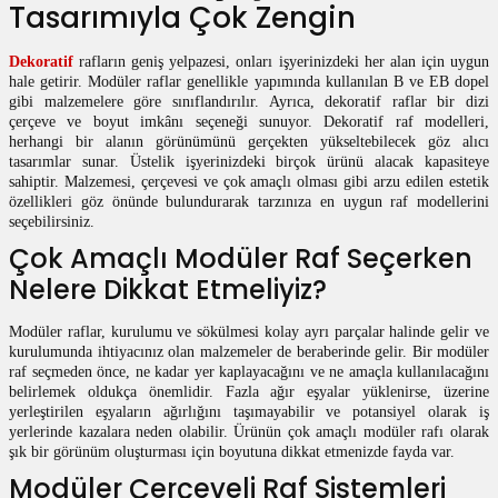
Tasarımıyla Çok Zengin
Dekoratif
rafların geniş yelpazesi, onları işyerinizdeki her alan için uygun
hale getirir. Modüler raflar genellikle yapımında kullanılan B ve EB dopel
gibi malzemelere göre sınıflandırılır. Ayrıca, dekoratif raflar bir dizi
çerçeve ve boyut imkânı seçeneği sunuyor. Dekoratif raf modelleri,
herhangi bir alanın görünümünü gerçekten yükseltebilecek göz alıcı
tasarımlar sunar. Üstelik işyerinizdeki birçok ürünü alacak kapasiteye
sahiptir. Malzemesi, çerçevesi ve çok amaçlı olması gibi arzu edilen estetik
özellikleri göz önünde bulundurarak tarzınıza en uygun raf modellerini
seçebilirsiniz.
Çok Amaçlı Modüler Raf Seçerken
Nelere Dikkat Etmeliyiz?
Modüler raflar, kurulumu ve sökülmesi kolay ayrı parçalar halinde gelir ve
kurulumunda ihtiyacınız olan malzemeler de beraberinde gelir. Bir modüler
raf seçmeden önce, ne kadar yer kaplayacağını ve ne amaçla kullanılacağını
belirlemek oldukça önemlidir. Fazla ağır eşyalar yüklenirse, üzerine
yerleştirilen eşyaların ağırlığını taşımayabilir ve potansiyel olarak iş
yerlerinde kazalara neden olabilir. Ürünün çok amaçlı modüler rafı olarak
şık bir görünüm oluşturması için boyutuna dikkat etmenizde fayda var.
Modüler Çerçeveli Raf Sistemleri