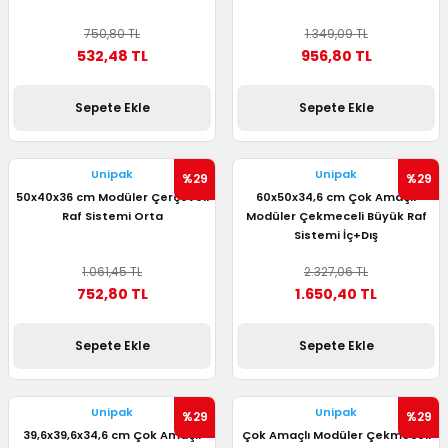
 Kutuları
750,80 TL
1.349,09 TL
532,48 TL
956,80 TL
Kağıdı
Sepete Ekle
Sepete Ekle
uları
tör Kutuları
nlar
Unipak
Unipak
%29
%29
50x40x36 cm Modüler Çerçeveli
60x50x34,6 cm Çok Amaçlı
Raf Sistemi Orta
Modüler Çekmeceli Büyük Raf
Çanta Kutuları
Sistemi İç+Dış
tuları
bakalar
1.061,45 TL
2.327,06 TL
752,80 TL
1.650,40 TL
Postüp Masura Kapaklı
ar
Sepete Ekle
Sepete Ekle
rbaları
Unipak
Unipak
lü Kutular
%29
%29
39,6x39,6x34,6 cm Çok Amaçlı
Çok Amaçlı Modüler Çekmeceli