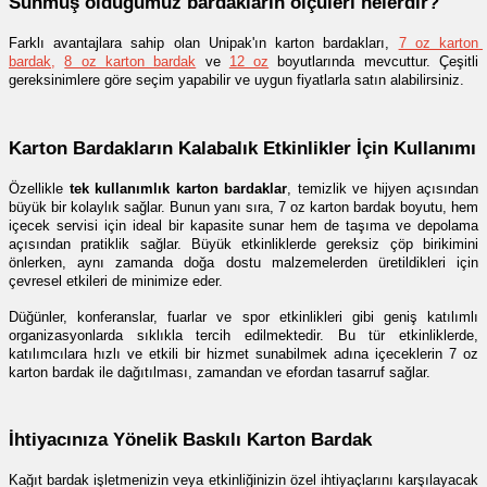
Sunmuş olduğumuz bardakların ölçüleri nelerdir?
Farklı avantajlara sahip olan Unipak'ın karton bardakları,
7 oz karton 
bardak
, 
8 oz karton bardak
 ve 
12 oz
 boyutlarında mevcuttur. Çeşitli 
gereksinimlere göre seçim yapabilir ve uygun fiyatlarla satın alabilirsiniz.
Karton Bardakların Kalabalık Etkinlikler İçin Kullanımı
Özellikle 
tek kullanımlık karton bardaklar
, temizlik ve hijyen açısından 
büyük bir kolaylık sağlar. Bunun yanı sıra, 7 oz karton bardak boyutu, hem 
içecek servisi için ideal bir kapasite sunar hem de taşıma ve depolama 
açısından pratiklik sağlar. Büyük etkinliklerde gereksiz çöp birikimini 
önlerken, aynı zamanda doğa dostu malzemelerden üretildikleri için 
çevresel etkileri de minimize eder.
Düğünler, konferanslar, fuarlar ve spor etkinlikleri gibi geniş katılımlı 
organizasyonlarda sıklıkla tercih edilmektedir. Bu tür etkinliklerde, 
katılımcılara hızlı ve etkili bir hizmet sunabilmek adına içeceklerin 7 oz 
karton bardak ile dağıtılması, zamandan ve efordan tasarruf sağlar. 
İhtiyacınıza Yönelik Baskılı Karton Bardak
Kağıt bardak işletmenizin veya etkinliğinizin özel ihtiyaçlarını karşılayacak 