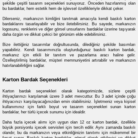
şekilde çeşitli tasarım seçenekleri sunuyoruz. Önceden hazırlanmış olan 
bu bardaklar, hem estetik hem de işlevsel özellikleriyle dikkat çeker.
Dilerseniz, markanızın kimliğini tanıtmak amacıyla kendi 
baskılı karton 
bardak
larını tasarlayabilir ve bize iletebilirsiniz. Bu sayede, markanızın 
logosunu, renklerini ve diğer görsel unsurlarını bardaklar üzerine taşıyarak 
daha özgün ve dikkat çekici bir görünüm elde edebilirsiniz.
Bize ilettiğiniz tasarımlar doğrultusunda, dilediğiniz şekilde basımları 
yapabiliriz. Kendi tasarımınızla oluşturduğunuz baskılı karton bardak, 
markanız için etkili bir tanıtım ve pazarlama aracı haline gelir. 
Özelleştirilmiş bardaklar, müşteri memnuniyetini artırabilir ve markanızın 
hatırlanabilirliğini sağlar.
Karton Bardak Seçenekleri
Karton bardak seçenekleri olarak kategorimizde, sizlere çeşitli 
ihtiyaçlarınızı karşılamak üzere 3 adet mevcuttur. Bu 3 adet içinde çoğu 
ihtiyacınızı karşılayacağınızdan emin olabilirsiniz. İşletmeniz veya kişisel 
kullanımınız için farklı boyut ve tasarım seçenekleri sunan karton 
bardaklar, her türlü içecek sunumu için idealdir.
Daha fazla içecek alımı için uygun olan 12 oz karton bardak, özellikle 
büyük porsiyonlu içecek servisleri için tercih edilir. Aynı zamanda baskılı 
olandır, bu da markanızın veya etkinliğinizin tanıtımı için mükemmel bir 
fırsat sunar. Baskılı karton bardaklar, görsel olarak etkileyici ve dikkat 