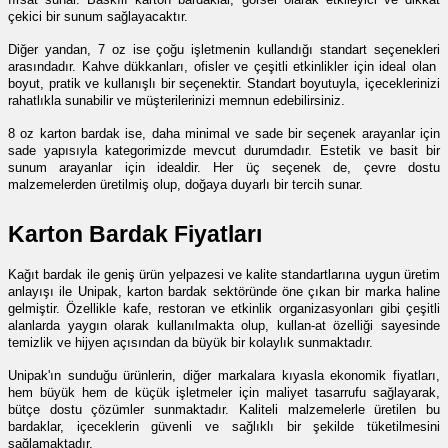
çekici bir sunum sağlayacaktır.
Diğer yandan, 7 oz ise çoğu işletmenin kullandığı standart seçenekleri 
arasındadır. Kahve dükkanları, ofisler ve çeşitli etkinlikler için ideal olan  
boyut, pratik ve kullanışlı bir seçenektir. Standart boyutuyla, içeceklerinizi 
rahatlıkla sunabilir ve müşterilerinizi memnun edebilirsiniz.
8 oz karton bardak ise, daha minimal ve sade bir seçenek arayanlar için 
sade yapısıyla kategorimizde mevcut durumdadır. Estetik ve basit bir 
sunum arayanlar için idealdir. Her üç seçenek de, çevre dostu 
malzemelerden üretilmiş olup, doğaya duyarlı bir tercih sunar.
Karton Bardak Fiyatları
Kağıt bardak ile geniş ürün yelpazesi ve kalite standartlarına uygun üretim 
anlayışı ile Unipak, karton bardak sektöründe öne çıkan bir marka haline 
gelmiştir. Özellikle kafe, restoran ve etkinlik organizasyonları gibi çeşitli 
alanlarda yaygın olarak kullanılmakta olup, kullan-at özelliği sayesinde 
temizlik ve hijyen açısından da büyük bir kolaylık sunmaktadır.
Unipak'ın sunduğu ürünlerin, diğer markalara kıyasla ekonomik fiyatları, 
hem büyük hem de küçük işletmeler için maliyet tasarrufu sağlayarak, 
bütçe dostu çözümler sunmaktadır. Kaliteli malzemelerle üretilen bu 
bardaklar, içeceklerin güvenli ve sağlıklı bir şekilde tüketilmesini 
sağlamaktadır.