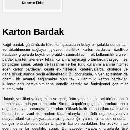
Sepete Ekle
utuları
ular ve Koliler
Karton Bardak
Kağıt bardak günümüzde tüketilen içeceklerin kolay bir şekilde sunulması 
ve tüketilmesini sağlayan işlevsel nitelikteki karton bardaklar, özellikle 
kalabalık gruplarda büyük bir pratiklik sunmaktadır. Tek kullanımlık ürünler, 
bardakların temizlenerek tekrar kullanılamayacağı ortamlarda vazgeçilmez 
bir çözüm sunar. Silüeti ve tasarımı ile her türlü kullanım alanına hizmet 
eden karton bardaklar, çeşitli etkinliklerde, kafeteryalarda, ofislerde ve 
daha birçok alanda tercih edilmektedir. Bu doğrultuda, hijyen açısından da 
önemli bir avantaj sağlamakta olan tek kullanımlık karton bardaklar, 
kullanıcıların gereksinimlerine yönelik estetik ve fonksiyonel çözümler 
sunmaktadır.
Unipak, yenilikçi yaklaşımları ve geniş ürün yelpazesi ile 
sektöründe öncü 
firmalar arasında yer almaktadır. Şimdi, Unipak'ın çeşitli tasarımlara sahip 
seçenekleriyle tanışmaya hazır olun. Yüksek kalite standartlarında üretilen 
bu bardaklar, zarif ve modern tasarımlarıyla her türlü organizasyon ve 
sosyal etkinlikte fark yaratacaktır. İşlevselliğin yanı sıra, estetik unsurları 
da göz önünde bulunduran Unipak'ın karton bardakları, her zevke hitap 
eden geniş bir çeşitlilik sunar. Bu sayede, kalabalık gruplarda bile 