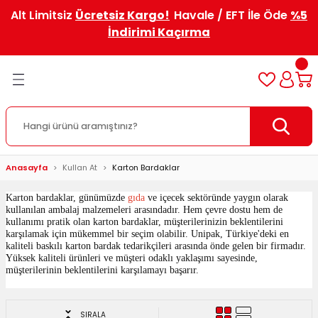
Alt Limitsiz
Ücretsiz Kargo!
Havale / EFT İle Öde
%5
Geri Dön
Geri Dön
Geri Dön
Geri Dön
Geri Dön
Geri Dön
Geri Dön
Geri Dön
Geri Dön
Geri Dön
İndirimi Kaçırma
ve Kargo
nler
eri
in
r
Özel Baskılı Kutular ve Kolile
er
 Korumalar
uları
lar
ndlar
i
er
Özel Baskılı Kutular
ler
arı
 Patpatlar
ları
tuları
Kaseleri
eli Raf Sistemleri
uları
Özel Baskılı Koliler
lı E-Ticaret Kutuları
Torbalar
aşıma Kolileri
ar
Anasayfa
Kullan At
Karton Bardaklar
rnet ve Kargo Kutuları
şeti
uları
u ve Koli
rı
Karton bardaklar, günümüzde 
gıda
ve içecek sektöründe yaygın olarak 
kullanılan ambalaj malzemeleri arasındadır. Hem çevre dostu hem de 
kullanımı pratik olan karton bardaklar, müşterilerinizin beklentilerini 
alog ve Kitap Kutuları
leri
rı
karşılamak için mükemmel bir seçim olabilir. 
Unipak, Türkiye'deki en 
kaliteli baskılı karton bardak tedarikçileri arasında önde gelen bir firmadır. 
Yüksek kaliteli ürünleri ve müşteri odaklı yaklaşımı sayesinde, 
uları
rı
rl
müşterilerinin beklentilerini karşılamayı başarır.
ndıkları
Cebi
tuları
SIRALA