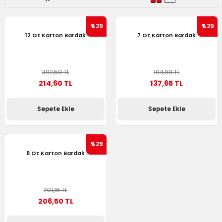
 Kutuları
%29
%29
12 Oz Karton Bardak
7 Oz Karton Bardak
Kağıdı
uları
302,59 TL
194,09 TL
214,60 TL
137,65 TL
tör Kutuları
nlar
Çanta Kutuları
Sepete Ekle
Sepete Ekle
tuları
bakalar
%29
8 Oz Karton Bardak
Postüp Masura Kapaklı
ar
rbaları
291,16 TL
206,50 TL
lü Kutular