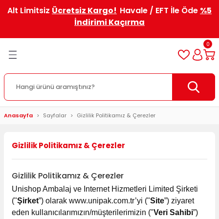
Alt Limitsiz
Ücretsiz Kargo!
Havale / EFT İle Öde
%5
Geri Dön
Geri Dön
Geri Dön
Geri Dön
Geri Dön
Geri Dön
Geri Dön
Geri Dön
Geri Dön
Geri Dön
İndirimi Kaçırma
ve Kargo
nler
eri
in
r
Özel Baskılı Kutular ve Kolile
0
er
 Korumalar
uları
lar
ndlar
i
er
Özel Baskılı Kutular
ler
arı
 Patpatlar
ları
tuları
Kaseleri
eli Raf Sistemleri
uları
Özel Baskılı Koliler
lı E-Ticaret Kutuları
Torbalar
aşıma Kolileri
ar
Anasayfa
Sayfalar
Gizlilik Politikamız & Çerezler
rnet ve Kargo Kutuları
şeti
uları
u ve Koli
rı
Gizlilik Politikamız & Çerezler
alog ve Kitap Kutuları
leri
rı
Gizlilik Politikamız & Çerezler
uları
rı
rl
Unishop Ambalaj ve Internet Hizmetleri Limited Şirketi
("
Şirket
”) olarak www.unipak.com.tr’yi ("
Site
”) ziyaret
ndıkları
Cebi
tuları
eden kullanıcılarımızın/müşterilerimizin ("
Veri Sahibi
”)