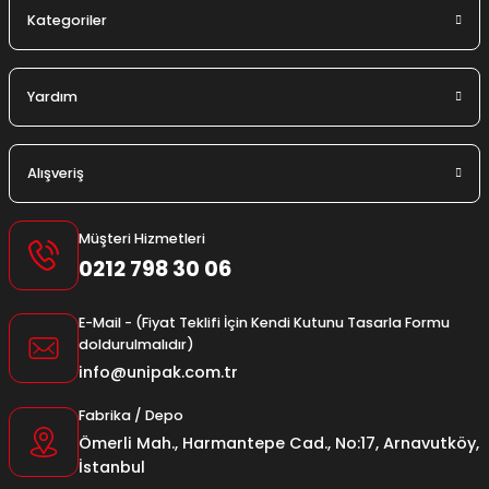
Kategoriler
Yardım
Alışveriş
Müşteri Hizmetleri
0212 798 30 06
E-Mail - (Fiyat Teklifi İçin Kendi Kutunu Tasarla Formu
doldurulmalıdır)
info@unipak.com.tr
Fabrika / Depo
Ömerli Mah., Harmantepe Cad., No:17, Arnavutköy,
İstanbul