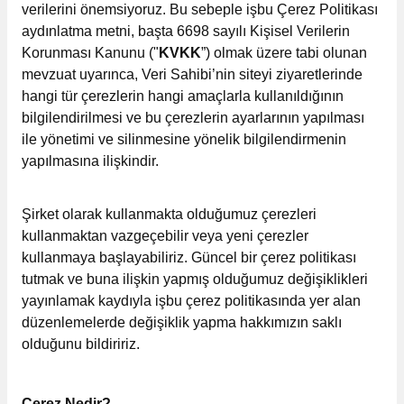
verilerini önemsiyoruz. Bu sebeple işbu Çerez Politikası
 Kutuları
aydınlatma metni, başta 6698 sayılı Kişisel Verilerin
Korunması Kanunu ("
KVKK
”) olmak üzere tabi olunan
Kağıdı
mevzuat uyarınca, Veri Sahibi’nin siteyi ziyaretlerinde
hangi tür çerezlerin hangi amaçlarla kullanıldığının
uları
bilgilendirilmesi ve bu çerezlerin ayarlarının yapılması
ile yönetimi ve silinmesine yönelik bilgilendirmenin
tör Kutuları
nlar
yapılmasına ilişkindir.
Çanta Kutuları
Şirket olarak kullanmakta olduğumuz çerezleri
kullanmaktan vazgeçebilir veya yeni çerezler
tuları
bakalar
kullanmaya başlayabiliriz. Güncel bir çerez politikası
tutmak ve buna ilişkin yapmış olduğumuz değişiklikleri
Postüp Masura Kapaklı
ar
yayınlamak kaydıyla işbu çerez politikasında yer alan
düzenlemelerde değişiklik yapma hakkımızın saklı
rbaları
olduğunu bildiririz.
lü Kutular
Çerez Nedir?