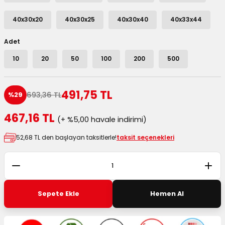
utuları
40x30x20
40x30x25
40x30x40
40x33x44
ular ve Koliler
Adet
10
20
50
100
200
500
491,75 TL
693,36 TL
%29
467,16 TL
(+ %5,00 havale indirimi)
52,68 TL den başlayan taksitlerle!
taksit seçenekleri
Sepete Ekle
Hemen Al