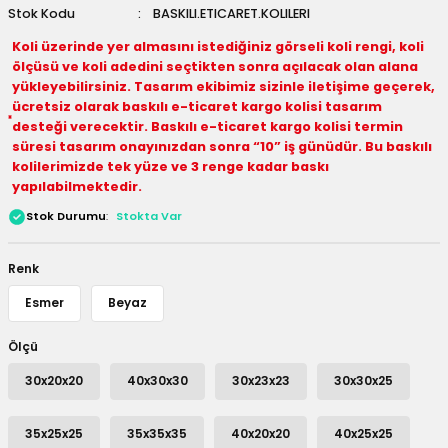
Stok Kodu
BASKILI.ETICARET.KOLILERI
 Kutuları
Koli üzerinde yer almasını istediğiniz görseli koli rengi, koli
ölçüsü ve koli adedini seçtikten sonra açılacak olan alana
Kağıdı
yükleyebilirsiniz. Tasarım ekibimiz sizinle iletişime geçerek,
ücretsiz olarak baskılı e-ticaret kargo kolisi tasarım
uları
desteği verecektir. Baskılı e-ticaret kargo kolisi termin
süresi tasarım onayınızdan sonra “10” iş günüdür. Bu baskılı
kolilerimizde tek yüze ve 3 renge kadar baskı
tör Kutuları
nlar
yapılabilmektedir.
Stok Durumu
Stokta Var
Çanta Kutuları
tuları
bakalar
Renk
Esmer
Beyaz
Postüp Masura Kapaklı
ar
Ölçü
rbaları
30x20x20
40x30x30
30x23x23
30x30x25
lü Kutular
35x25x25
35x35x35
40x20x20
40x25x25