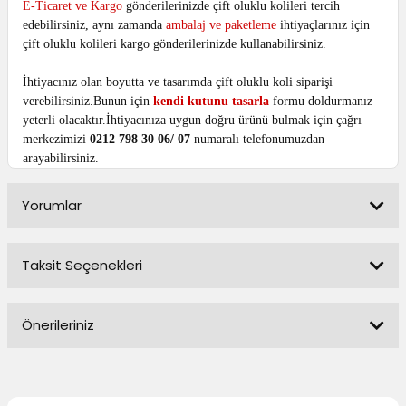
E-Ticaret ve Kargo
gönderilerinizde çift oluklu kolileri tercih
edebilirsiniz, aynı zamanda
ambalaj ve paketleme
ihtiyaçlarınız için
çift oluklu kolileri kargo gönderilerinizde kullanabilirsiniz.
İhtiyacınız olan boyutta ve tasarımda çift oluklu koli siparişi
verebilirsiniz.Bunun için
kendi kutunu tasarla
formu doldurmanız
yeterli olacaktır.İhtiyacınıza uygun doğru ürünü bulmak için çağrı
merkezimizi
0212 798 30 06/ 07
numaralı telefonumuzdan
arayabilirsiniz.
Yorumlar
Taksit Seçenekleri
Bu ürüne ilk yorumu siz yapın!
Önerileriniz
Yorum Yaz
Bu ürünün fiyat bilgisi, resim, ürün açıklamalarında ve diğer
konularda yetersiz gördüğünüz noktaları öneri formunu