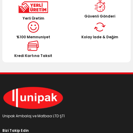
kullanarak tarafımıza iletebilirsiniz.
Görüş ve önerileriniz için teşekkür ederiz.
Güvenli Gönderi
Yerli Üretim
Ürün resmi kalitesiz, bozuk veya görüntülenemiyor.
Ürün açıklamasında eksik bilgiler bulunuyor.
%100 Memnuniyet
Kolay İade & Değim
Ürün bilgilerinde hatalar bulunuyor.
Ürün fiyatı diğer sitelerden daha pahalı.
Bu ürüne benzer farklı alternatifler olmalı.
Kredi Kartına Taksit
Gönder
Unipak Ambalaj ve Matbaa LTD ŞTİ
Bizi Takip Edin