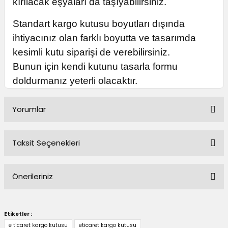
kırılacak eşyaları da taşıyabilirsiniz.
Standart kargo kutusu boyutları dışında
ihtiyacınız olan farklı boyutta ve tasarımda
kesimli kutu siparişi de verebilirsiniz.
Bunun için
kendi kutunu tasarla
formu
doldurmanız yeterli olacaktır.
Yorumlar
Taksit Seçenekleri
Bu ürüne ilk yorumu siz yapın!
Önerileriniz
Yorum Yaz
Bu ürünün fiyat bilgisi, resim, ürün açıklamalarında ve diğer
konularda yetersiz gördüğünüz noktaları öneri formunu
Etiketler :
kullanarak tarafımıza iletebilirsiniz.
e ticaret kargo kutusu
eticaret kargo kutusu