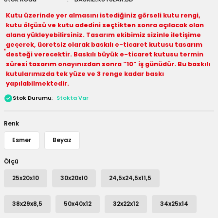
 Kutuları
Kutu üzerinde yer almasını istediğiniz görseli kutu rengi,
kutu ölçüsü ve kutu adedini seçtikten sonra açılacak olan
alana yükleyebilirsiniz. Tasarım ekibimiz sizinle iletişime
Kağıdı
geçerek, ücretsiz olarak baskılı e-ticaret kutusu tasarım
desteği verecektir. Baskılı büyük e-ticaret kutusu termin
uları
süresi tasarım onayınızdan sonra “10” iş günüdür. Bu baskılı
kutularımızda tek yüze ve 3 renge kadar baskı
tör Kutuları
nlar
yapılabilmektedir.
Stok Durumu
Stokta Var
Çanta Kutuları
Renk
tuları
bakalar
Esmer
Beyaz
Postüp Masura Kapaklı
ar
Ölçü
rbaları
25x20x10
30x20x10
24,5x24,5x11,5
lü Kutular
38x29x8,5
50x40x12
32x22x12
34x25x14