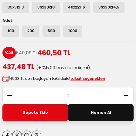
utuları
35x31x13
39x30x10
40x22x16
39x30x14,5
ular ve Koliler
Adet
100
200
500
1000
460,50 TL
640,09 TL
%28
437,48 TL
(+ %5,00 havale indirimi)
49,33 TL den başlayan taksitlerle!
taksit seçenekleri
Sepete Ekle
Hemen Al