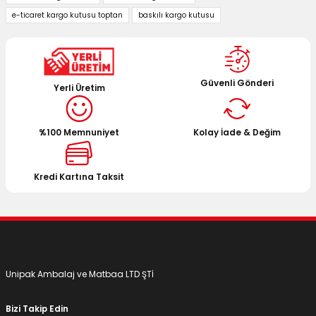
Görüş ve önerileriniz için teşekkür ederiz.
e-ticaret kargo kutusu toptan
baskılı kargo kutusu
Ürün resmi kalitesiz, bozuk veya görüntülenemiyor.
Ürün açıklamasında eksik bilgiler bulunuyor.
Ürün bilgilerinde hatalar bulunuyor.
Güvenli Gönderi
Yerli Üretim
Ürün fiyatı diğer sitelerden daha pahalı.
Bu ürüne benzer farklı alternatifler olmalı.
%100 Memnuniyet
Kolay İade & Değim
Kredi Kartına Taksit
Gönder
Unipak Ambalaj ve Matbaa LTD ŞTİ
Bizi Takip Edin