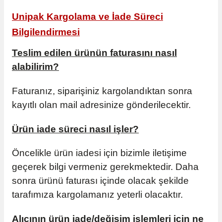
 Kutuları
Unipak Kargolama ve İade Süreci
Bilgilendirmesi
Kağıdı
Teslim edilen ürünün faturasını nasıl
uları
alabilirim?
tör Kutuları
nlar
Faturanız, siparişiniz kargolandıktan sonra
kayıtlı olan mail adresinize gönderilecektir.
Çanta Kutuları
Ürün iade süreci nasıl işler?
tuları
bakalar
Öncelikle ürün iadesi için bizimle iletişime
Postüp Masura Kapaklı
ar
geçerek bilgi vermeniz gerekmektedir. Daha
sonra ürünü faturası içinde olacak şekilde
rbaları
tarafımıza kargolamanız yeterli olacaktır.
lü Kutular
Alıcının ürün iade/değişim işlemleri için ne