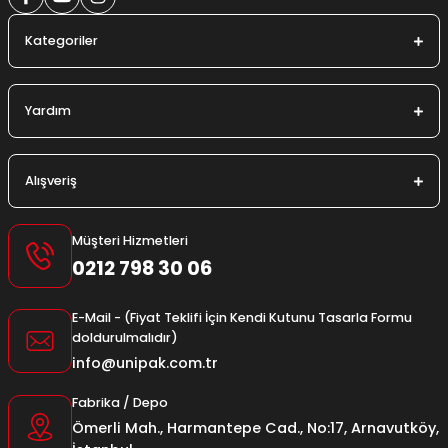
utuları
Kategoriler
ular ve Koliler
Yardım
Alışveriş
Müşteri Hizmetleri
0212 798 30 06
E-Mail - (Fiyat Teklifi İçin Kendi Kutunu Tasarla Formu
doldurulmalıdır)
info@unipak.com.tr
Fabrika / Depo
Ömerli Mah., Harmantepe Cad., No:17, Arnavutköy,