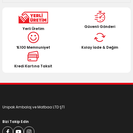
 Kutuları
Kağıdı
Güvenli Gönderi
Yerli Üretim
uları
%100 Memnuniyet
Kolay İade & Değim
tör Kutuları
nlar
Çanta Kutuları
Kredi Kartına Taksit
tuları
bakalar
Postüp Masura Kapaklı
ar
Unipak Ambalaj ve Matbaa LTD ŞTİ
rbaları
Bizi Takip Edin
lü Kutular