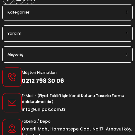
utuları
Kategoriler
ular ve Koliler
Yardım
Alışveriş
Müşteri Hizmetleri
0212 798 30 06
E-Mail - (Fiyat Teklifi İçin Kendi Kutunu Tasarla Formu
doldurulmalıdır)
info@unipak.com.tr
Fabrika / Depo
Ömerli Mah., Harmantepe Cad., No:17, Arnavutköy,