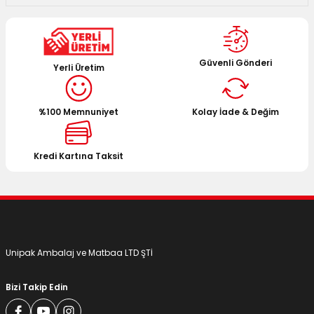
 Kutuları
Kağıdı
Güvenli Gönderi
Yerli Üretim
uları
%100 Memnuniyet
Kolay İade & Değim
tör Kutuları
nlar
Çanta Kutuları
Kredi Kartına Taksit
tuları
bakalar
Postüp Masura Kapaklı
ar
Unipak Ambalaj ve Matbaa LTD ŞTİ
rbaları
Bizi Takip Edin
lü Kutular