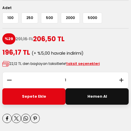
 Kutuları
Adet
100
250
500
2000
5000
Kağıdı
uları
206,50 TL
291,16 TL
%29
tör Kutuları
nlar
196,17 TL
(+ %5,00 havale indirimi)
22,12 TL den başlayan taksitlerle!
taksit seçenekleri
Çanta Kutuları
tuları
bakalar
Postüp Masura Kapaklı
ar
Sepete Ekle
Hemen Al
rbaları
lü Kutular