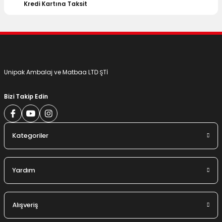
Bu ürüne benzer farklı alternatifler olmalı.
Kredi Kartına Taksit
Gönder
Unipak Ambalaj ve Matbaa LTD ŞTİ
Bizi Takip Edin
Kategoriler
Yardım
Alışveriş