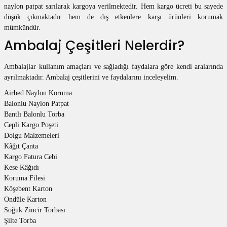
naylon patpat sarılarak kargoya verilmektedir. Hem kargo ücreti bu sayede
utuları
düşük çıkmaktadır hem de dış etkenlere karşı ürünleri korumak
mümkündür.
ular ve Koliler
Ambalaj Çeşitleri Nelerdir?
Ambalajlar kullanım amaçları ve sağladığı faydalara göre kendi aralarında
ayrılmaktadır. Ambalaj çeşitlerini ve faydalarını inceleyelim.
Airbed Naylon Koruma
Balonlu Naylon Patpat
Bantlı Balonlu Torba
Cepli Kargo Poşeti
Dolgu Malzemeleri
Kâğıt Çanta
Kargo Fatura Cebi
Kese Kâğıdı
Koruma Filesi
Köşebent Karton
Ondüle Karton
Soğuk Zincir Torbası
Şilte Torba