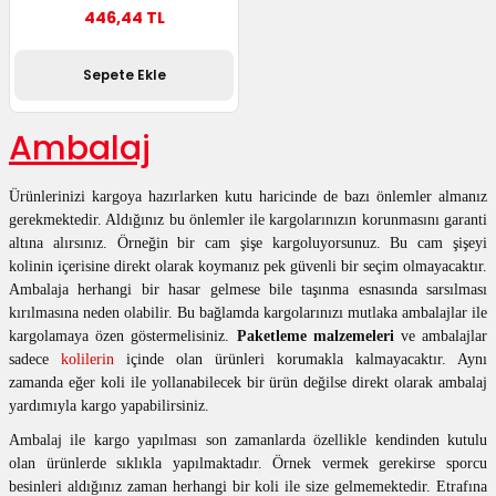
446,44 TL
 Kutuları
Sepete Ekle
Kağıdı
uları
Ambalaj
tör Kutuları
nlar
Ürünlerinizi kargoya hazırlarken kutu haricinde de bazı önlemler almanız
gerekmektedir. Aldığınız bu önlemler ile kargolarınızın korunmasını garanti
Çanta Kutuları
altına alırsınız. Örneğin bir cam şişe kargoluyorsunuz. Bu cam şişeyi
kolinin içerisine direkt olarak koymanız pek güvenli bir seçim olmayacaktır.
Ambalaja herhangi bir hasar gelmese bile taşınma esnasında sarsılması
tuları
bakalar
kırılmasına neden olabilir. Bu bağlamda kargolarınızı mutlaka ambalajlar ile
kargolamaya özen göstermelisiniz.
Paketleme malzemeleri
ve ambalajlar
Postüp Masura Kapaklı
ar
sadece
kolilerin
içinde olan ürünleri korumakla kalmayacaktır. Aynı
zamanda eğer koli ile yollanabilecek bir ürün değilse direkt olarak ambalaj
rbaları
yardımıyla kargo yapabilirsiniz.
Ambalaj ile kargo yapılması son zamanlarda özellikle kendinden kutulu
lü Kutular
olan ürünlerde sıklıkla yapılmaktadır. Örnek vermek gerekirse sporcu
besinleri aldığınız zaman herhangi bir koli ile size gelmemektedir. Etrafına