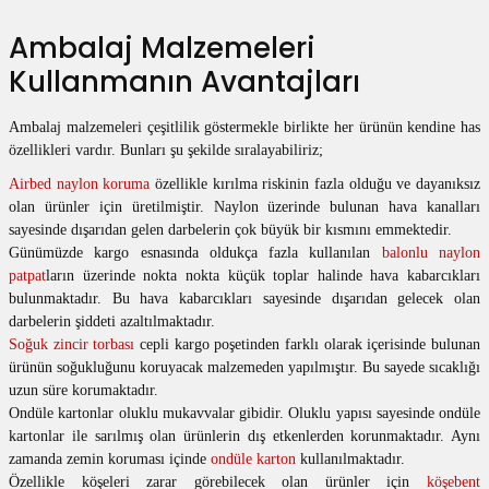
Ambalaj Malzemeleri
Kullanmanın Avantajları
Ambalaj malzemeleri çeşitlilik göstermekle birlikte her ürünün kendine has
özellikleri vardır. Bunları şu şekilde sıralayabiliriz;
Airbed naylon koruma
özellikle kırılma riskinin fazla olduğu ve dayanıksız
olan ürünler için üretilmiştir. Naylon üzerinde bulunan hava kanalları
sayesinde dışarıdan gelen darbelerin çok büyük bir kısmını emmektedir.
Günümüzde kargo esnasında oldukça fazla kullanılan
balonlu naylon
patpat
ların üzerinde nokta nokta küçük toplar halinde hava kabarcıkları
bulunmaktadır. Bu hava kabarcıkları sayesinde dışarıdan gelecek olan
darbelerin şiddeti azaltılmaktadır.
Soğuk zincir torbası
cepli kargo poşetinden farklı olarak içerisinde bulunan
ürünün soğukluğunu koruyacak malzemeden yapılmıştır. Bu sayede sıcaklığı
uzun süre korumaktadır.
Ondüle kartonlar oluklu mukavvalar gibidir. Oluklu yapısı sayesinde ondüle
kartonlar ile sarılmış olan ürünlerin dış etkenlerden korunmaktadır. Aynı
zamanda zemin koruması içinde
ondüle karton
kullanılmaktadır.
Özellikle köşeleri zarar görebilecek olan ürünler için
köşebent