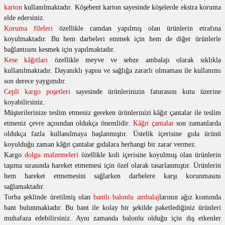
karton
kullanılmaktadır. Köşebent karton sayesinde köşelerde ekstra koruma
elde edersiniz.
Koruma fileleri
özellikle camdan yapılmış olan ürünlerin etrafına
koyulmaktadır. Bu hem darbeleri emmek için hem de diğer ürünlerle
bağlantısını kesmek için yapılmaktadır.
Kese kâğıtları
özellikle meyve ve sebze ambalajı olarak sıklıkla
kullanılmaktadır. Dayanıklı yapısı ve sağlığa zararlı olmaması ile kullanımı
son derece yaygımdır.
Cepli kargo poşetleri
sayesinde ürünlerinizin faturasını kutu üzerine
koyabilirsiniz.
Müşterilerinize teslim etmeniz gereken ürünlerinizi kâğıt çantalar ile teslim
etmeniz çevre açısından oldukça önemlidir.
Kâğıt çantalar
son zamanlarda
oldukça fazla kullanılmaya başlanmıştır. Üstelik içerisine gıda ürünü
koyulduğu zaman kâğıt çantalar gıdalara herhangi bir zarar vermez.
Kargo
dolgu malzemeleri
özellikle koli içerisine koyulmuş olan ürünlerin
taşıma sırasında hareket etmemesi için özel olarak tasarlanmıştır. Ürünlerin
hem hareket etmemesini sağlarken darbelere karşı korunmasını
sağlamaktadır.
Torba şeklinde üretilmiş olan
bantlı balonlu ambalaj
larının ağız kısmında
bant bulunmaktadır. Bu bant ile kolay bir şekilde paketlediğiniz ürünleri
muhafaza edebilirsiniz. Aynı zamanda balonlu olduğu için dış etkenler