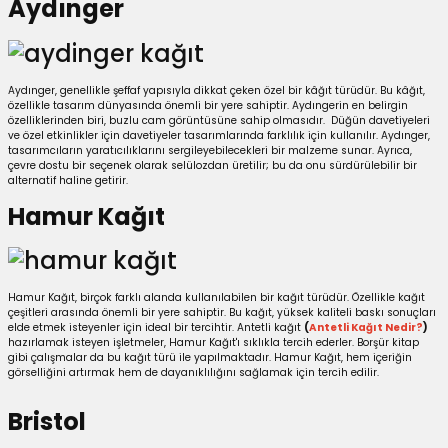
Aydınger
utuları
ular ve Koliler
Aydınger, genellikle şeffaf yapısıyla dikkat çeken özel bir kâğıt türüdür. Bu kâğıt,
özellikle tasarım dünyasında önemli bir yere sahiptir. Aydıngerin en belirgin
özelliklerinden biri, buzlu cam görüntüsüne sahip olmasıdır. Düğün davetiyeleri
ve özel etkinlikler için davetiyeler tasarımlarında farklılık için kullanılır. Aydınger,
tasarımcıların yaratıcılıklarını sergileyebilecekleri bir malzeme sunar. Ayrıca,
çevre dostu bir seçenek olarak selülozdan üretilir; bu da onu sürdürülebilir bir
alternatif haline getirir.
Hamur Kağıt
Hamur Kağıt, birçok farklı alanda kullanılabilen bir kağıt türüdür. Özellikle kağıt
çeşitleri arasında önemli bir yere sahiptir. Bu kağıt, yüksek kaliteli baskı sonuçları
elde etmek isteyenler için ideal bir tercihtir. Antetli kağıt
(
Antetli Kağıt Nedir?
)
hazırlamak isteyen işletmeler, Hamur Kağıt'ı sıklıkla tercih ederler. Borşür kitap
gibi çalışmalar da bu kağıt türü ile yapılmaktadır. Hamur Kağıt, hem içeriğin
görselliğini artırmak hem de dayanıklılığını sağlamak için tercih edilir.
Bristol