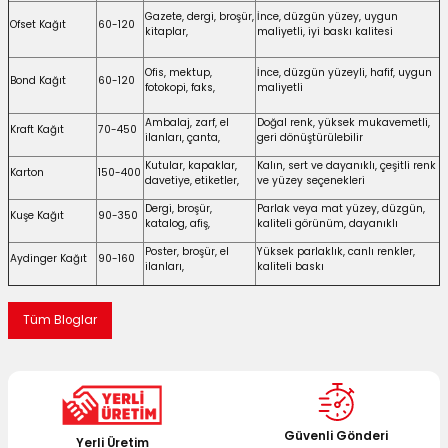
Gazete, dergi, broşür,
İnce, düzgün yüzey, uygun
Ofset Kağıt
60-120
kitaplar,
maliyetli, iyi baskı kalitesi
Ofis, mektup,
İnce, düzgün yüzeyli, hafif, uygun
Bond Kağıt
60-120
fotokopi, faks,
maliyetli
Ambalaj, zarf, el
Doğal renk, yüksek mukavemetli,
Kraft Kağıt
70-450
ilanları, çanta,
geri dönüştürülebilir
Kutular, kapaklar,
Kalın, sert ve dayanıklı, çeşitli renk
Karton
150-400
davetiye, etiketler,
ve yüzey seçenekleri
Dergi, broşür,
Parlak veya mat yüzey, düzgün,
Kuşe Kağıt
90-350
katalog, afiş,
kaliteli görünüm, dayanıklı
Poster, broşür, el
Yüksek parlaklık, canlı renkler,
Aydinger Kağıt
90-160
ilanları,
kaliteli baskı
Tüm Bloglar
Güvenli Gönderi
Yerli Üretim