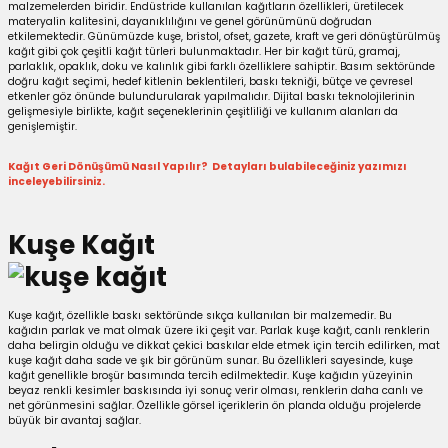
malzemelerden biridir. Endüstride kullanılan kağıtların özellikleri, üretilecek
materyalin kalitesini, dayanıklılığını ve genel görünümünü doğrudan
 Kutuları
etkilemektedir. Günümüzde kuşe, bristol, ofset, gazete, kraft ve geri dönüştürülmüş
kağıt gibi çok çeşitli kağıt türleri bulunmaktadır. Her bir kağıt türü, gramaj,
parlaklık, opaklık, doku ve kalınlık gibi farklı özelliklere sahiptir. Basım sektöründe
Kağıdı
doğru kağıt seçimi, hedef kitlenin beklentileri, baskı tekniği, bütçe ve çevresel
etkenler göz önünde bulundurularak yapılmalıdır. Dijital baskı teknolojilerinin
gelişmesiyle birlikte, kağıt seçeneklerinin çeşitliliği ve kullanım alanları da
uları
genişlemiştir.
Kağıt Geri Dönüşümü Nasıl Yapılır? Detayları bulabileceğiniz yazımızı
tör Kutuları
nlar
inceleyebilirsiniz.
Çanta Kutuları
Kuşe Kağıt
tuları
bakalar
Kuşe kağıt, özellikle baskı sektöründe sıkça kullanılan bir malzemedir. Bu
Postüp Masura Kapaklı
ar
kağıdın parlak ve mat olmak üzere iki çeşit var. Parlak kuşe kağıt, canlı renklerin
daha belirgin olduğu ve dikkat çekici baskılar elde etmek için tercih edilirken, mat
kuşe kağıt daha sade ve şık bir görünüm sunar. Bu özellikleri sayesinde, kuşe
rbaları
kağıt genellikle broşür basımında tercih edilmektedir. Kuşe kağıdın yüzeyinin
beyaz renkli kesimler baskısında iyi sonuç verir olması, renklerin daha canlı ve
net görünmesini sağlar. Özellikle görsel içeriklerin ön planda olduğu projelerde
lü Kutular
büyük bir avantaj sağlar.