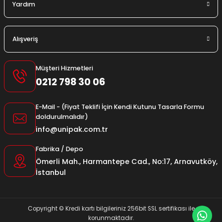
Yardım
Alışveriş
Müşteri Hizmetleri
0212 798 30 06
E-Mail - (Fiyat Teklifi İçin Kendi Kutunu Tasarla Formu
doldurulmalıdır)
info@unipak.com.tr
Fabrika / Depo
Ömerli Mah., Harmantepe Cad., No:17, Arnavutköy,
İstanbul
Copyright © Kredi kartı bilgileriniz 256bit SSL sertifikası ile
korunmaktadır.