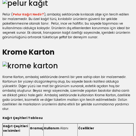
Pelür (
Pelur Kağıt Nedir?
), ambalaj sektöründe kırılacak obje için tercih edilen
bir malzemedir. Bu özel kağıt türü, kırılabilir ürünlerin güvenli bir şekilde
paketlenmesine olanak tanır. Pelür, ince ve hafiftir; bu sayede taşınması ve
kullanılması oldukça kolaydır. Ürünlerin dış etkenlerden korunması için ideal bir
seçenek sunar. Ek olarak, transparan kağıt özelliği sayesinde, içerideki ürünlerin
görünürlüğünü artırarak tüketiciye şeffaf bir deneyim sunar.
Krome Karton
Krome Karton, ambalaj sektöründe önemli bir yere sahip olan bir malzemedir.
Kartonun bir yüzeyi düzgünleşmiş olup, bu sayede baskı kalitesi oldukça
yüksektir. Diğer yüzü ise mat bir görünüm sunarak, estetik açıdan hoş bir
ambalaj oluşturur. Beyaz rengi sayesinde, üzerinde yapılan baskılar daha canlı
ve dikkat çekici hale gelir. Ambalaj sektöründe kullanılan Krome Karton, özellikle
gıda ürünleri, kozmetik ve diğer tüketim malları için tercih edilmektedir. Üstün
özellikleri ile markaların ürünlerini daha etkili bir şekilde sunmalarına yardımcı
olur.
Kağıt Çeşitleri Tablosu
Kağıt Çeşitleri
Gramaj
Kullanım
Alanı
Özellikler
ve İsimleri