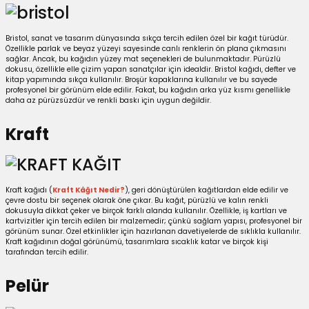
Bristol, sanat ve tasarım dünyasında sıkça tercih edilen özel bir kağıt türüdür.
Özellikle parlak ve beyaz yüzeyi sayesinde canlı renklerin ön plana çıkmasını
sağlar. Ancak, bu kağıdın yüzey mat seçenekleri de bulunmaktadır. Pürüzlü
dokusu, özellikle elle çizim yapan sanatçılar için idealdir. Bristol kağıdı, defter ve
kitap yapımında sıkça kullanılır. Broşür kapaklarına kullanılır ve bu sayede
profesyonel bir görünüm elde edilir. Fakat, bu kağıdın arka yüz kısmı genellikle
daha az pürüzsüzdür ve renkli baskı için uygun değildir.
Kraft
Kraft kağıdı (
Kraft Kâğıt Nedir?
), geri dönüştürülen kağıtlardan elde edilir ve
çevre dostu bir seçenek olarak öne çıkar. Bu kağıt, pürüzlü ve kalın renkli
dokusuyla dikkat çeker ve birçok farklı alanda kullanılır. Özellikle, iş kartları ve
kartvizitler için tercih edilen bir malzemedir; çünkü sağlam yapısı, profesyonel bir
görünüm sunar. Özel etkinlikler için hazırlanan davetiyelerde de sıklıkla kullanılır.
Kraft kağıdının doğal görünümü, tasarımlara sıcaklık katar ve birçok kişi
tarafından tercih edilir.
Pelür