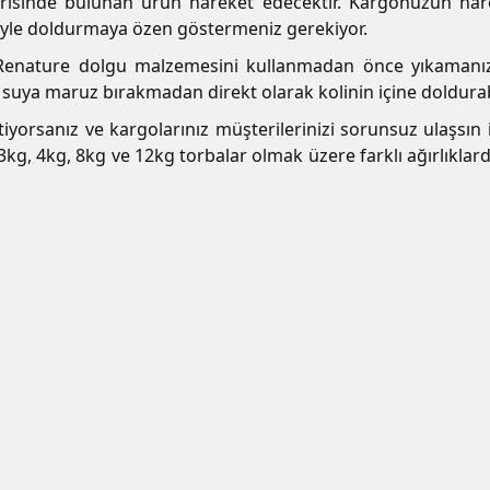
erisinde bulunan ürün hareket edecektir. Kargonuzun har
yle doldurmaya özen göstermeniz gerekiyor.
enature dolgu malzemesini kullanmadan önce yıkamanıza
suya maruz bırakmadan direkt olarak kolinin içine doldurabi
yorsanız ve kargolarınız müşterilerinizi sorunsuz ulaşsın i
3kg, 4kg, 8kg ve 12kg torbalar olmak üzere farklı ağırlıkla