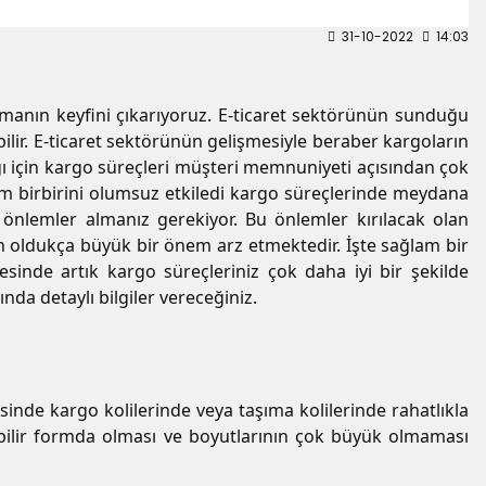
31-10-2022
14:03
apmanın keyfini çıkarıyoruz. E-ticaret sektörünün sunduğu
bilir. E-ticaret sektörünün gelişmesiyle beraber kargoların
dığı için kargo süreçleri müşteri memnuniyeti açısından çok
um birbirini olumsuz etkiledi kargo süreçlerinde meydana
önlemler almanız gerekiyor. Bu önlemler kırılacak olan
in oldukça büyük bir önem arz etmektedir. İşte sağlam bir
inde artık kargo süreçleriniz çok daha iyi bir şekilde
nda detaylı bilgiler vereceğiniz.
sinde kargo kolilerinde veya taşıma kolilerinde rahatlıkla
ülebilir formda olması ve boyutlarının çok büyük olmaması