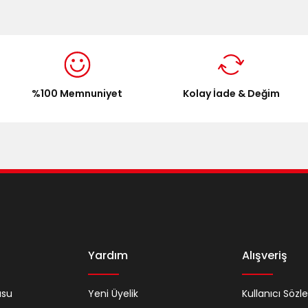
%100 Memnuniyet
Kolay İade & Değim
Yardım
Alışveriş
usu
Yeni Üyelik
Kullanıcı Sözl