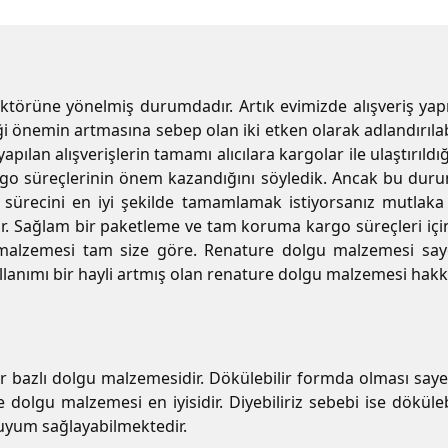
 sektörüne yönelmiş durumdadır. Artık evimizde alışveriş y
iği önemin artmasına sebep olan iki etken olarak adlandırıla
apılan alışverişlerin tamamı alıcılara kargolar ile ulaştırıl
kargo süreçlerinin önem kazandığını söyledik. Ancak bu dur
ürecini en iyi şekilde tamamlamak istiyorsanız mutlaka 
dir. Sağlam bir paketleme ve tam koruma kargo süreçleri iç
alzemesi tam size göre. Renature dolgu malzemesi sayes
llanımı bir hayli artmış olan renature dolgu malzemesi hakkı
ır bazlı dolgu malzemesidir. Dökülebilir formda olması saye
re dolgu malzemesi en iyisidir. Diyebiliriz sebebi ise dök
 uyum sağlayabilmektedir.