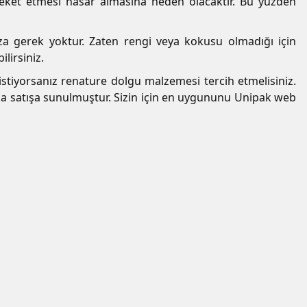
eket etmesi hasar almasına neden olacaktır. Bu yüzden
 gerek yoktur. Zaten rengi veya kokusu olmadığı için
lirsiniz.
stiyorsanız renature dolgu malzemesi tercih etmelisiniz.
rda satışa sunulmuştur. Sizin için en uygununu Unipak web