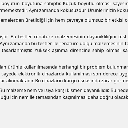
oyutun boyutuna sahiptir. Küçük boyutlu olması sayesi
tirmemektedir. Aynı zamanda kokusuzdur. Ürünlerinizin koku
emelerden üretildiği için hem çevreye olumsuz bir etkisi 
iştir. Bu testler renature malzemesinin dayanıklılığını te
 Aynı zamanda bu testler ile renature dolgu malzemesinin t
e tasarlanmıştır. Yüksek aşınma direncine sahip olması s
lan ürünle kullanılmasında herhangi bir problem bulunmama
u sayede elektronik cihazlarda kullanılması son derece uyg
hazlar alınmaktadır. Bu cihazların kargo esnasında zarar görm
z. Bu malzeme nem ve ısıya karşı kısmen dayanıklıdır. Bu ne
duğu için nem ile temasından kaçınılması daha doğru olacakt