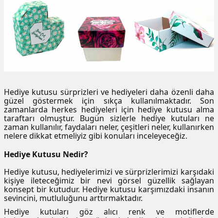
 Kutuları
Kağıdı
uları
tör Kutuları
nlar
Hediye kutusu sürprizleri ve hediyeleri daha özenli daha
güzel göstermek için sıkça kullanılmaktadır. Son
Çanta Kutuları
zamanlarda herkes hediyeleri için hediye kutusu alma
taraftarı olmuştur. Bugün sizlerle hediye kutuları ne
zaman kullanılır, faydaları neler, çeşitleri neler, kullanırken
tuları
bakalar
nelere dikkat etmeliyiz gibi konuları inceleyeceğiz.
Hediye Kutusu Nedir?
Postüp Masura Kapaklı
ar
Hediye kutusu, hediyelerimizi ve sürprizlerimizi karşıdaki
rbaları
kişiye ileteceğimiz bir nevi görsel güzellik sağlayan
konsept bir kutudur. Hediye kutusu karşımızdaki insanın
sevincini, mutluluğunu arttırmaktadır.
lü Kutular
Hediye kutuları göz alıcı renk ve motiflerde