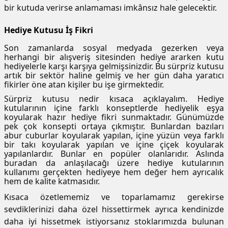
bir kutuda verirse anlamaması imkânsız hale gelecektir.
Hediye Kutusu İş Fikri
Son zamanlarda sosyal medyada gezerken veya
herhangi bir alışveriş sitesinden hediye ararken kutu
hediyelerle karşı karşıya gelmişsinizdir. Bu sürpriz kutusu
artık bir sektör haline gelmiş ve her gün daha yaratıcı
fikirler öne atan kişiler bu işe girmektedir.
Sürpriz kutusu nedir kısaca açıklayalım. Hediye
kutularının içine farklı konseptlerde hediyelik eşya
koyularak hazır hediye fikri sunmaktadır. Günümüzde
pek çok konsepti ortaya çıkmıştır. Bunlardan bazıları
abur cuburlar koyularak yapılan, içine yüzün veya farklı
bir takı koyularak yapılan ve içine çiçek koyularak
yapılanlardır. Bunlar en popüler olanlarıdır. Aslında
buradan da anlaşılacağı üzere hediye kutularının
kullanımı gerçekten hediyeye hem değer hem ayrıcalık
hem de kalite katmasıdır.
Kısaca özetlememiz ve toparlamamız gerekirse
sevdiklerinizi daha özel hissettirmek ayrıca kendinizde
daha iyi hissetmek istiyorsanız stoklarımızda bulunan