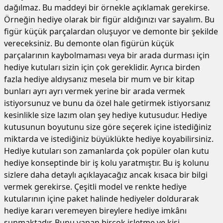
dağılmaz. Bu maddeyi bir örnekle açıklamak gerekirse.
Örneğin hediye olarak bir figür aldığınızı var sayalım. Bu
figür küçük parçalardan oluşuyor ve demonte bir şekilde
vereceksiniz. Bu demonte olan figürün küçük
parçalarının kaybolmaması veya bir arada durması için
hediye kutuları sizin için çok gereklidir. Ayrıca birden
fazla hediye aldıysanız mesela bir mum ve bir kitap
bunları ayrı ayrı vermek yerine bir arada vermek
istiyorsunuz ve bunu da özel hale getirmek istiyorsanız
kesinlikle size lazım olan şey hediye kutusudur. Hediye
kutusunun boyutunu size göre seçerek içine istediğiniz
miktarda ve istediğiniz büyüklükte hediye koyabilirsiniz.
Hediye kutuları son zamanlarda çok popüler olan kutu
hediye konseptinde bir iş kolu yaratmıştır. Bu iş kolunu
sizlere daha detaylı açıklayacağız ancak kısaca bir bilgi
vermek gerekirse. Çeşitli model ve renkte hediye
kutularının içine paket halinde hediyeler doldurarak
hediye kararı veremeyen bireylere hediye imkânı
sunmaktadır. Bunu yapan birçok işletme ve kişi