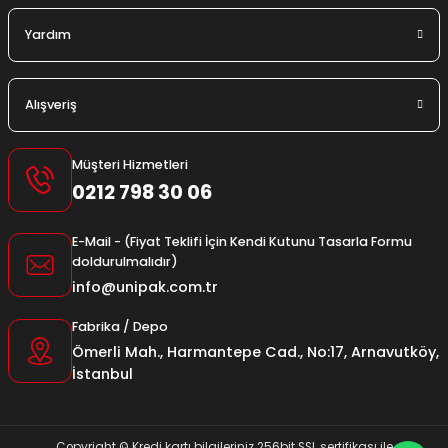
Yardım
Alışveriş
Müşteri Hizmetleri
0212 798 30 06
E-Mail - (Fiyat Teklifi İçin Kendi Kutunu Tasarla Formu
doldurulmalıdır)
info@unipak.com.tr
Fabrika / Depo
Ömerli Mah., Harmantepe Cad., No:17, Arnavutköy,
İstanbul
Copyright © Kredi kartı bilgileriniz 256bit SSL sertifikası ile