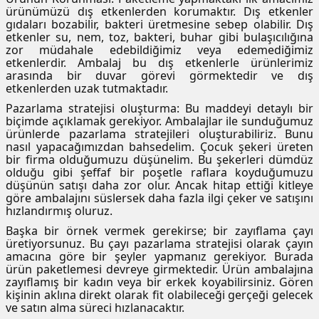
ürünümüzü dış etkenlerden korumaktır. Dış etkenler
utuları
gıdaları bozabilir, bakteri üretmesine sebep olabilir. Dış
etkenler su, nem, toz, bakteri, buhar gibi bulaşıcılığına
ular ve Koliler
zor müdahale edebildiğimiz veya edemediğimiz
etkenlerdir. Ambalaj bu dış etkenlerle ürünlerimiz
arasında bir duvar görevi görmektedir ve dış
etkenlerden uzak tutmaktadır.
Pazarlama stratejisi oluşturma: Bu maddeyi detaylı bir
biçimde açıklamak gerekiyor. Ambalajlar ile sunduğumuz
ürünlerde pazarlama stratejileri oluşturabiliriz. Bunu
nasıl yapacağımızdan bahsedelim. Çocuk şekeri üreten
bir firma olduğumuzu düşünelim. Bu şekerleri dümdüz
olduğu gibi şeffaf bir poşetle raflara koyduğumuzu
düşünün satışı daha zor olur. Ancak hitap ettiği kitleye
göre ambalajını süslersek daha fazla ilgi çeker ve satışını
hızlandırmış oluruz.
Başka bir örnek vermek gerekirse; bir zayıflama çayı
üretiyorsunuz. Bu çayı pazarlama stratejisi olarak çayın
amacına göre bir şeyler yapmanız gerekiyor. Burada
ürün paketlemesi devreye girmektedir. Ürün ambalajına
zayıflamış bir kadın veya bir erkek koyabilirsiniz. Gören
kişinin aklına direkt olarak fit olabileceği gerçeği gelecek
ve satın alma süreci hızlanacaktır.