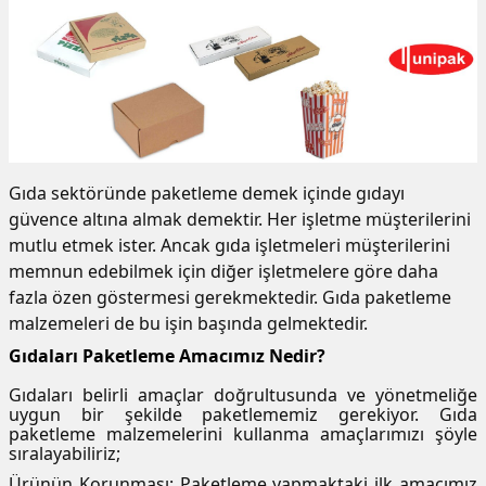
 Kutuları
Kağıdı
uları
tör Kutuları
nlar
Gıda sektöründe paketleme demek içinde gıdayı
güvence altına almak demektir. Her işletme müşterilerini
Çanta Kutuları
mutlu etmek ister. Ancak gıda işletmeleri müşterilerini
memnun edebilmek için diğer işletmelere göre daha
tuları
bakalar
fazla özen göstermesi gerekmektedir. Gıda paketleme
malzemeleri de bu işin başında gelmektedir.
Postüp Masura Kapaklı
ar
Gıdaları Paketleme Amacımız Nedir?
Gıdaları belirli amaçlar doğrultusunda ve yönetmeliğe
rbaları
uygun bir şekilde paketlememiz gerekiyor. Gıda
paketleme malzemelerini kullanma amaçlarımızı şöyle
sıralayabiliriz;
lü Kutular
Ürünün Korunması: Paketleme yapmaktaki ilk amacımız