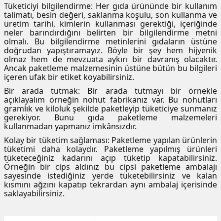
Tüketiciyi bilgilendirme: Her gıda ürününde bir kullanım
talimatı, besin değeri, saklanma koşulu, son kullanma ve
üretim tarihi, kimlerin kullanması gerektiği, içeriğinde
neler barındırdığını belirten bir bilgilendirme metni
olmalı. Bu bilgilendirme metinlerini gıdaların üstüne
doğrudan yapıştıramayız. Böyle bir şey hem hijyenik
olmaz hem de mevzuata aykırı bir davranış olacaktır.
Ancak paketleme malzemesinin üstüne bütün bu bilgileri
içeren ufak bir etiket koyabilirsiniz.
Bir arada tutmak: Bir arada tutmayı bir örnekle
açıklayalım örneğin nohut fabrikanız var. Bu nohutları
gramlık ve kiloluk şekilde paketleyip tüketiciye sunmanız
gerekiyor. Bunu gıda paketleme malzemeleri
kullanmadan yapmanız imkânsızdır.
Kolay bir tüketim sağlaması: Paketleme yapılan ürünlerin
tüketimi daha kolaydır. Paketleme yapılmış ürünleri
tüketeceğiniz kadarını açıp tüketip kapatabilirsiniz.
Örneğin bir cips aldınız bu cipsi paketleme ambalajı
sayesinde istediğiniz yerde tüketebilirsiniz ve kalan
kısmını ağzını kapatıp tekrardan aynı ambalaj içerisinde
saklayabilirsiniz.