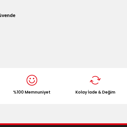
Güvende
%100 Memnuniyet
Kolay İade & Değim