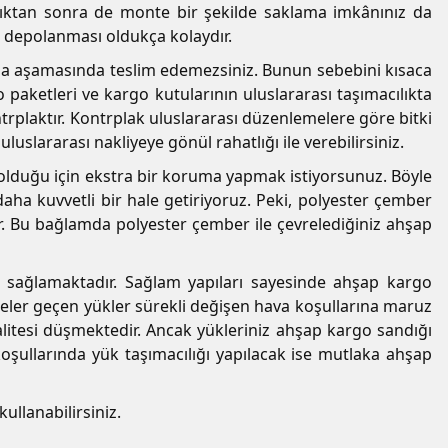
ptıktan sonra de monte bir şekilde saklama imkânınız da
e depolanması oldukça kolaydır.
olama aşamasında teslim edemezsiniz. Bunun sebebini kısaca
 paketleri ve kargo kutularının uluslararası taşımacılıkta
trplaktır. Kontrplak uluslararası düzenlemelere göre bitki
uslararası nakliyeye gönül rahatlığı ile verebilirsiniz.
 olduğu için ekstra bir koruma yapmak istiyorsunuz. Böyle
ha kuvvetli bir hale getiriyoruz. Peki, polyester çember
r. Bu bağlamda polyester çember ile çevrelediğiniz ahşap
sağlamaktadır. Sağlam yapıları sayesinde ahşap kargo
lkeler geçen yükler sürekli değişen hava koşullarına maruz
itesi düşmektedir. Ancak yükleriniz ahşap kargo sandığı
oşullarında yük taşımacılığı yapılacak ise mutlaka ahşap
ullanabilirsiniz.