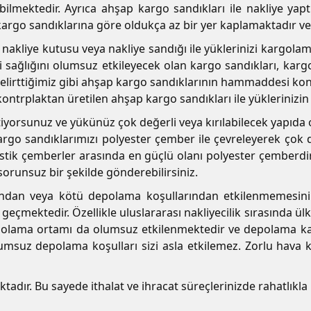
bilmektedir. Ayrıca ahşap kargo sandıkları ile nakliye ya
kargo sandıklarına göre oldukça az bir yer kaplamaktadır v
lü nakliye kutusu veya nakliye sandığı ile yüklerinizi karg
 sağlığını olumsuz etkileyecek olan kargo sandıkları, kargo
 belirttiğimiz gibi ahşap kargo sandıklarının hammaddesi kon
ntrplaktan üretilen ahşap kargo sandıkları ile yüklerinizin ul
iyorsunuz ve yükünüz çok değerli veya kırılabilecek yapıda
go sandıklarımızı polyester çember ile çevreleyerek çok da
astik çemberler arasında en güçlü olanı polyester çemberdi
sorunsuz bir şekilde gönderebilirsiniz.
ndan veya kötü depolama koşullarından etkilenmemesini 
geçmektedir. Özellikle uluslararası nakliyecilik sırasında ü
epolama ortamı da olumsuz etkilenmektedir ve depolama kal
msuz depolama koşulları sizi asla etkilemez. Zorlu hava k
tadır. Bu sayede ithalat ve ihracat süreçlerinizde rahatlıkla k