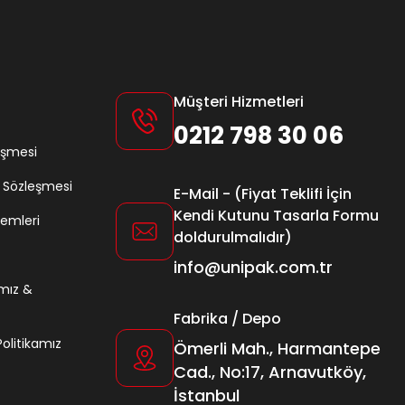
Müşteri Hizmetleri
0212 798 30 06
eşmesi
ş Sözleşmesi
E-Mail - (Fiyat Teklifi İçin
Kendi Kutunu Tasarla Formu
lemleri
doldurulmalıdır)
info@unipak.com.tr
amız &
Fabrika / Depo
 Politikamız
Ömerli Mah., Harmantepe
Cad., No:17, Arnavutköy,
İstanbul