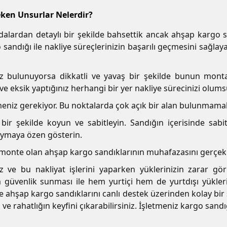
ken Unsurlar Nelerdir?
ardan detaylı bir şekilde bahsettik ancak ahşap kargo sa
andığı ile nakliye süreçlerinizin başarılı geçmesini sağlay
z bulunuyorsa dikkatli ve yavaş bir şekilde bunun monta
eksik yaptığınız herhangi bir yer nakliye sürecinizi olumsuz
eniz gerekiyor. Bu noktalarda çok açık bir alan bulunmamalı
ir şekilde koyun ve sabitleyin. Sandığın içerisinde sa
oymaya özen gösterin.
onte olan ahşap kargo sandıklarının muhafazasını gerçekleşt
unuz ve bu nakliyat işlerini yaparken yüklerinizin zarar
güvenlik sunması ile hem yurtiçi hem de yurtdışı yüklerin
 ahşap kargo sandıklarını canlı destek üzerinden kolay bir şe
 rahatlığın keyfini çıkarabilirsiniz. İşletmeniz kargo sandığı i