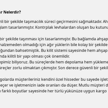
r Nelerdir?
i bir şekilde taşımacılık süreci geçirmesini sağmaktadır. Ah
 sağlam tasarlanmıştır. Kontrplak levhalardan oluşan bu kut
bir şekilde taşınması için tasarlanmıştır. Bu bağlamda ahşa
r malzemeden olmadığı için ağır yüklerin bile kolay bir şekil
duğundan bahsetmiştik. Bu kilit sistemi sayesinde hem ahşap 
da kilitli bir yapı olması çok önemlidir.
 hepimiz biliyoruz. Bu süreçlerde hem depolama hem yükleme
eçler zorlu olmaktan çıkmıştır. Son derece güvenli bir şekil
rgolarda müşterileriniz kendini özel hisseder bu sayede işle
eçer ve işletmenizin iade oranları da düşer. Mutlu müşteri dü
 farklı boyutlar sayesinde her türlü yükünüze uygun kargo sa