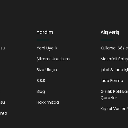
Yardım
Alışveriş
usu
Yeni Üyelik
Kullanıcı Sözl
Şifremi Unuttum
Mesafeli Satı
Bize Ulaşın
İptal & İade İş
S.S.S
İade Formu
k
Blog
Gizlilik Politik
Çerezler
usu
Hakkımızda
Kişisel Veriler
anta