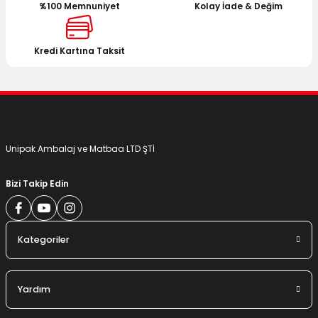
%100 Memnuniyet
Kolay İade & Değim
Ürün bilgilerinde hatalar bulunuyor.
Ürün fiyatı diğer sitelerden daha pahalı.
Bu ürüne benzer farklı alternatifler olmalı.
Kredi Kartına Taksit
Gönder
Unipak Ambalaj ve Matbaa LTD ŞTİ
Bizi Takip Edin
Kategoriler
Yardım