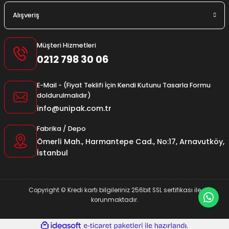
Alışveriş
Müşteri Hizmetleri
0212 798 30 06
E-Mail - (Fiyat Teklifi İçin Kendi Kutunu Tasarla Formu
doldurulmalıdır)
info@unipak.com.tr
Fabrika / Depo
Ömerli Mah., Harmantepe Cad., No:17, Arnavutköy,
İstanbul
Copyright © Kredi kartı bilgileriniz 256bit SSL sertifikası ile
korunmaktadır.
ideasoft
ile
e-