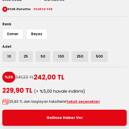
 Kutuları
Stok Durumu
Stokta Yok
Kağıdı
Renk
Esmer
Beyaz
uları
Adet
tör Kutuları
nlar
10
25
50
100
250
500
Çanta Kutuları
242,00 TL
341,22 TL
%29
tuları
bakalar
229,90 TL
(+ %5,00 havale indirimi)
Postüp Masura Kapaklı
ar
25,93 TL den başlayan taksitlerle!
taksit seçenekleri
rbaları
Gelince Haber Ver
lü Kutular