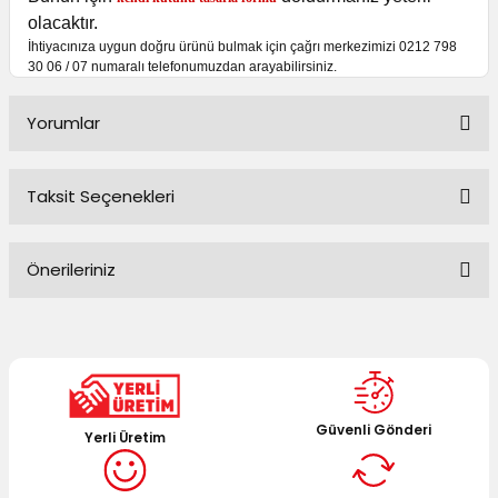
olacaktır.
İhtiyacınıza uygun doğru ürünü bulmak için çağrı merkezimizi 0212 798
30 06 / 07 numaralı telefonumuzdan arayabilirsiniz.
Yorumlar
Taksit Seçenekleri
Bu ürüne ilk yorumu siz yapın!
Önerileriniz
Yorum Yaz
Bu ürünün fiyat bilgisi, resim, ürün açıklamalarında ve diğer
konularda yetersiz gördüğünüz noktaları öneri formunu
kullanarak tarafımıza iletebilirsiniz.
Görüş ve önerileriniz için teşekkür ederiz.
Güvenli Gönderi
Yerli Üretim
Ürün resmi kalitesiz, bozuk veya görüntülenemiyor.
Ürün açıklamasında eksik bilgiler bulunuyor.