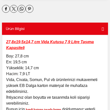
utuları
ular ve Koliler
Ürün Bilgisi
27,8x19,5x14,7 cm Vida Kutusu 7,9 Litre Taşıma
Kapasiteli
Boy: 27,8 cm
En: 19,5 cm
Yükseklik: 14,7 cm
Hacim:
7,9 LT
Vida, Civata, Somun, Pul vb ürünlerinizi mukavemeti
yüksek EB Dalga karton materyal ile muhafaza
edebilirsiniz.
İhtiyacınız olan boyutta ve tasarımda koli siparişi
verebilirsiniz.
Bunun için
doldurmanız yeterli
kendi kutunu tasarla formu