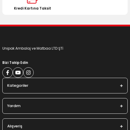
Bu ürüne benzer farklı alternatifler olmalı.
Kredi Kartına Taksit
Gönder
Unipak Ambalaj ve Matbaa LTD ŞTİ
Bizi Takip Edin
Kategoriler
Yardım
Alışveriş