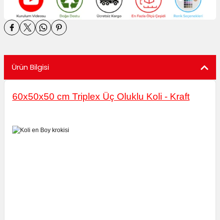
utuları
ular ve Koliler
Ürün Bilgisi
60x50x50 cm Triplex Üç Oluklu Koli - Kraft