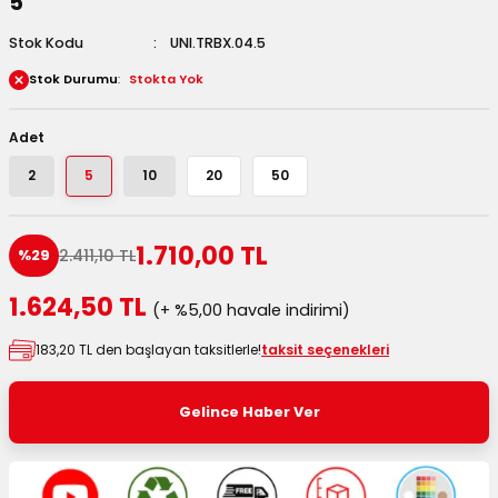
5
 Kutuları
Stok Kodu
UNI.TRBX.04.5
Stok Durumu
Stokta Yok
Kağıdı
uları
Adet
2
5
10
20
50
tör Kutuları
nlar
Çanta Kutuları
1.710,00 TL
2.411,10 TL
%29
tuları
bakalar
1.624,50 TL
(+ %5,00 havale indirimi)
183,20 TL den başlayan taksitlerle!
taksit seçenekleri
Postüp Masura Kapaklı
ar
rbaları
Gelince Haber Ver
lü Kutular