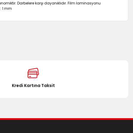
nomiktir. Darbelere karşı dayanıklıdır. Film laminasyonu
ı: 1 mm
za iletebilirsiniz.
Kredi Kartına Taksit