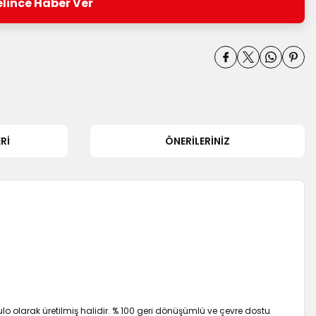
lince Haber Ver
RI
ÖNERILERINIZ
rulo olarak üretilmiş halidir. % 100 geri dönüşümlü ve çevre dostu