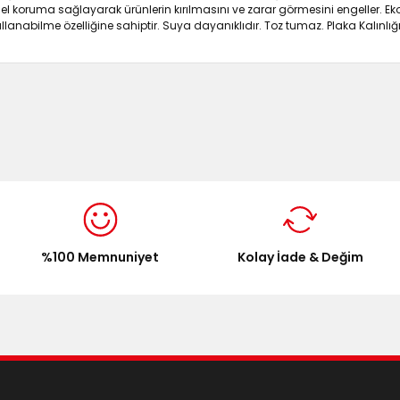
 koruma sağlayarak ürünlerin kırılmasını ve zarar görmesini engeller. Eko
 kullanabilme özelliğine sahiptir. Suya dayanıklıdır. Toz tumaz. Plaka Kalınlığ
onularda yetersiz gördüğünüz noktaları öneri formunu kullanarak tarafımı
Bu ürüne ilk yorumu siz yapın!
Yorum Yaz
%100 Memnuniyet
Kolay İade & Değim
Gönder