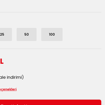
25
50
100
TL
le indirimi)
eçenekleri