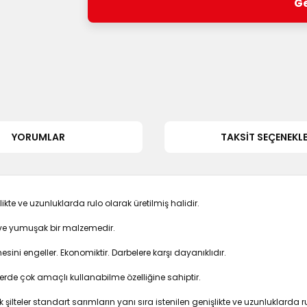
Ge
YORUMLAR
TAKSIT SEÇENEKLE
likte ve uzunluklarda rulo olarak üretilmiş halidir.
 ve yumuşak bir malzemedir.
ni engeller. Ekonomiktir. Darbelere karşı dayanıklıdır.
rlerde çok amaçlı kullanabilme özelliğine sahiptir.
 şilteler standart sarımların yanı sıra istenilen genişlikte ve uzunluklarda 