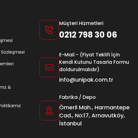
Müşteri Hizmetleri
0212 798 30 06
eşmesi
ş Sözleşmesi
E-Mail - (Fiyat Teklifi İçin
Kendi Kutunu Tasarla Formu
lemleri
doldurulmalıdır)
info@unipak.com.tr
amız &
Fabrika / Depo
 Politikamız
Ömerli Mah., Harmantepe
Cad., No:17, Arnavutköy,
İstanbul