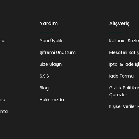
Yardım
Alışveriş
usu
Yeni Üyelik
Kullanıcı Sözl
Şifremi Unuttum
Mesafeli Satı
Bize Ulaşın
İptal & İade İş
S.S.S
İade Formu
k
Blog
Gizlilik Politik
Çerezler
usu
Hakkımızda
Kişisel Veriler
anta