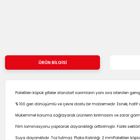
ÜRÜN BILGISI
Polietilen köpük şilteler standart sarımların yanı sıra istenilen geniş
% 100 geri dönüşümlü ve çevre dostu bir malzemedir. Esnek, hafif
Mükemmel koruma sağlayarak ürünlerin kırılmasını ve zarar görmesi
Film laminasyonu yapılarak dayanıklılığı arttırılmıştır. Farklı sektö
Suya dayanıklıdır. Toz tutmaz. Plaka Kalınlığı: 2 mmPolietilen köpük