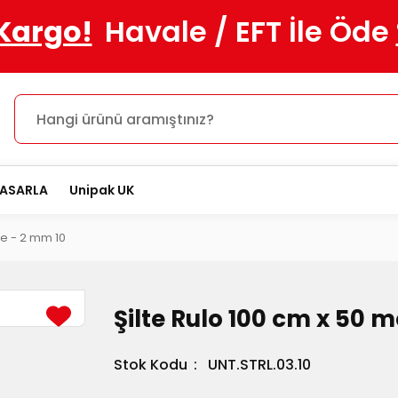
 Kargo!
Havale / EFT İle Öde
TASARLA
Unipak UK
re - 2 mm 10
Şilte Rulo 100 cm x 50 
Stok Kodu
UNT.STRL.03.10