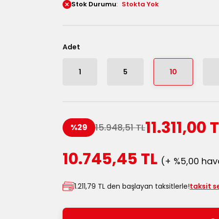
Stok Durumu
Stokta Yok
Adet
1
5
10
11.311,00 
15.948,51 TL
%29
10.745,45 TL
(+ %5,00 hava
1.211,79 TL den başlayan taksitlerle!
taksit s