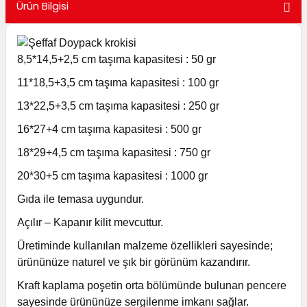
Ürün Bilgisi
utuları
ular ve Koliler
8,5*14,5+2,5 cm taşıma kapasitesi : 50 gr
11*18,5+3,5 cm taşıma kapasitesi : 100 gr
13*22,5+3,5 cm taşıma kapasitesi : 250 gr
16*27+4 cm taşıma kapasitesi : 500 gr
18*29+4,5 cm taşıma kapasitesi : 750 gr
20*30+5 cm taşıma kapasitesi : 1000 gr
Gıda ile temasa uygundur.
Açılır – Kapanır kilit mevcuttur.
Üretiminde kullanılan malzeme özellikleri sayesinde;
ürününüze naturel ve şık bir görünüm kazandırır.
Kraft kaplama poşetin orta bölümünde bulunan pencere
sayesinde ürününüze sergilenme imkanı sağlar.