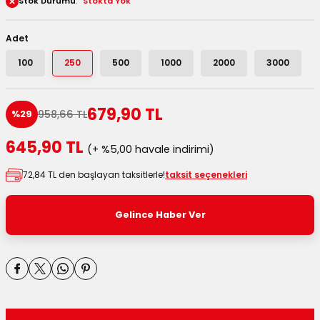
Stok Durumu
Stokta Yok
 Kutuları
Adet
Kağıdı
100
250
500
1000
2000
3000
uları
679,90 TL
958,66 TL
%29
tör Kutuları
nlar
645,90 TL
(+ %5,00 havale indirimi)
Çanta Kutuları
72,84 TL den başlayan taksitlerle!
taksit seçenekleri
tuları
bakalar
Gelince Haber Ver
Postüp Masura Kapaklı
ar
rbaları
lü Kutular