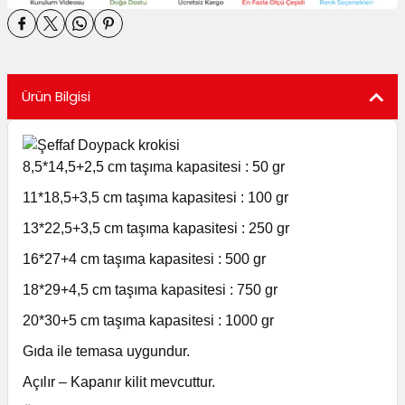
utuları
ular ve Koliler
Ürün Bilgisi
8,5*14,5+2,5 cm taşıma kapasitesi : 50 gr
11*18,5+3,5 cm taşıma kapasitesi : 100 gr
13*22,5+3,5 cm taşıma kapasitesi : 250 gr
16*27+4 cm taşıma kapasitesi : 500 gr
18*29+4,5 cm taşıma kapasitesi : 750 gr
20*30+5 cm taşıma kapasitesi : 1000 gr
Gıda ile temasa uygundur.
Açılır – Kapanır kilit mevcuttur.