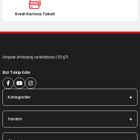
Ürün fiyatı diğer sitelerden daha pahalı.
Bu ürüne benzer farklı alternatifler olmalı.
Kredi Kartına Taksit
Gönder
Unipak Ambalaj ve Matbaa LTD ŞTİ
Bizi Takip Edin
Kategoriler
Yardım