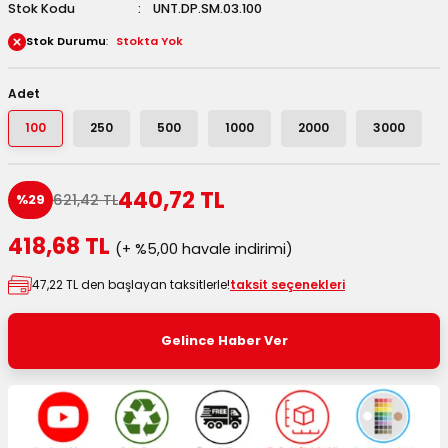
Stok Kodu
UNT.DP.SM.03.100
 Kutuları
Stok Durumu
Stokta Yok
Kağıdı
Adet
uları
100
250
500
1000
2000
3000
tör Kutuları
nlar
440,72 TL
621,42 TL
%29
Çanta Kutuları
418,68 TL
(+ %5,00 havale indirimi)
tuları
bakalar
47,22 TL den başlayan taksitlerle!
taksit seçenekleri
Postüp Masura Kapaklı
ar
Gelince Haber Ver
rbaları
lü Kutular