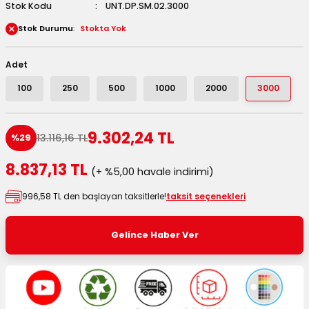
Stok Kodu
UNT.DP.SM.02.3000
 Kutuları
Stok Durumu
Stokta Yok
Kağıdı
Adet
uları
100
250
500
1000
2000
3000
tör Kutuları
nlar
9.302,24 TL
13.116,16 TL
%29
Çanta Kutuları
8.837,13 TL
(+ %5,00 havale indirimi)
tuları
bakalar
996,58 TL den başlayan taksitlerle!
taksit seçenekleri
Postüp Masura Kapaklı
ar
Gelince Haber Ver
rbaları
lü Kutular