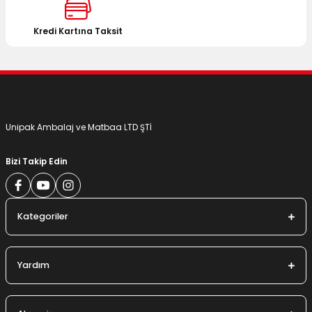
Ürün fiyatı diğer sitelerden daha pahalı.
Bu ürüne benzer farklı alternatifler olmalı.
Kredi Kartına Taksit
Gönder
Unipak Ambalaj ve Matbaa LTD ŞTİ
Bizi Takip Edin
Kategoriler
Yardım