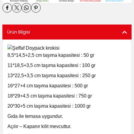
utuları
ular ve Koliler
Ürün Bilgisi
8,5*14,5+2,5 cm taşıma kapasitesi : 50 gr
11*18,5+3,5 cm taşıma kapasitesi : 100 gr
13*22,5+3,5 cm taşıma kapasitesi : 250 gr
16*27+4 cm taşıma kapasitesi : 500 gr
18*29+4,5 cm taşıma kapasitesi : 750 gr
20*30+5 cm taşıma kapasitesi : 1000 gr
Gıda ile temasa uygundur.
Açılır – Kapanır kilit mevcuttur.