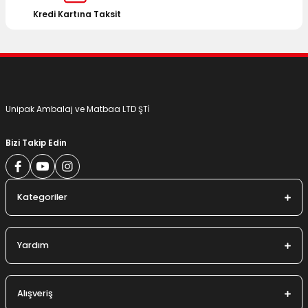
Bu ürüne benzer farklı alternatifler olmalı.
Kredi Kartına Taksit
Gönder
Unipak Ambalaj ve Matbaa LTD ŞTİ
Bizi Takip Edin
Kategoriler
Yardım
Alışveriş