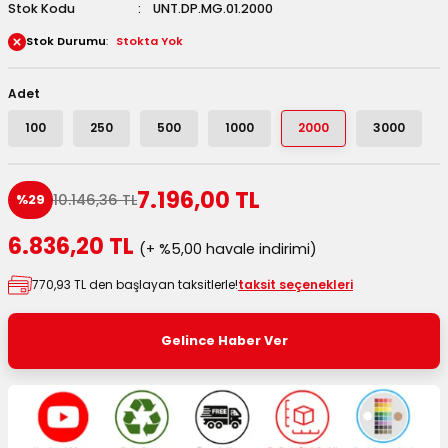
Stok Kodu
UNT.DP.MG.01.2000
 Kutuları
Stok Durumu
Stokta Yok
Kağıdı
Adet
uları
100
250
500
1000
2000
3000
tör Kutuları
nlar
7.196,00 TL
10.146,36 TL
%29
Çanta Kutuları
6.836,20 TL
(+ %5,00 havale indirimi)
tuları
bakalar
770,93 TL den başlayan taksitlerle!
taksit seçenekleri
Postüp Masura Kapaklı
ar
Gelince Haber Ver
rbaları
lü Kutular