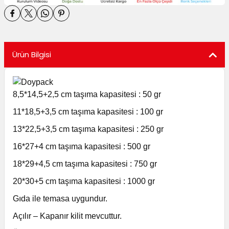
utuları
ular ve Koliler
Ürün Bilgisi
8,5*14,5+2,5 cm taşıma kapasitesi : 50 gr
11*18,5+3,5 cm taşıma kapasitesi : 100 gr
13*22,5+3,5 cm taşıma kapasitesi : 250 gr
16*27+4 cm taşıma kapasitesi : 500 gr
18*29+4,5 cm taşıma kapasitesi : 750 gr
20*30+5 cm taşıma kapasitesi : 1000 gr
Gıda ile temasa uygundur.
Açılır – Kapanır kilit mevcuttur.