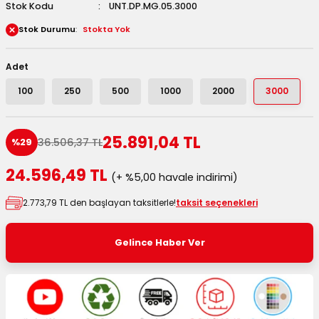
Stok Kodu
UNT.DP.MG.05.3000
 Kutuları
Stok Durumu
Stokta Yok
Kağıdı
Adet
uları
100
250
500
1000
2000
3000
tör Kutuları
nlar
25.891,04 TL
36.506,37 TL
%29
Çanta Kutuları
24.596,49 TL
(+ %5,00 havale indirimi)
tuları
bakalar
2.773,79 TL den başlayan taksitlerle!
taksit seçenekleri
Postüp Masura Kapaklı
ar
Gelince Haber Ver
rbaları
lü Kutular