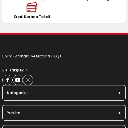
Ürün fiyatı diğer sitelerden daha pahalı.
Bu ürüne benzer farklı alternatifler olmalı.
Kredi Kartına Taksit
Gönder
Unipak Ambalaj ve Matbaa LTD ŞTİ
Bizi Takip Edin
Kategoriler
Yardım