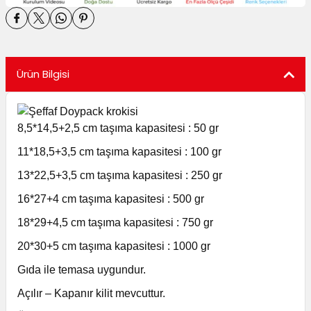
utuları
ular ve Koliler
Ürün Bilgisi
8,5*14,5+2,5 cm taşıma kapasitesi : 50 gr
11*18,5+3,5 cm taşıma kapasitesi : 100 gr
13*22,5+3,5 cm taşıma kapasitesi : 250 gr
16*27+4 cm taşıma kapasitesi : 500 gr
18*29+4,5 cm taşıma kapasitesi : 750 gr
20*30+5 cm taşıma kapasitesi : 1000 gr
Gıda ile temasa uygundur.
Açılır – Kapanır kilit mevcuttur.