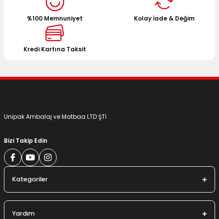
Ürün açıklamasında eksik bilgiler bulunuyor.
%100 Memnuniyet
Kolay İade & Değim
Ürün bilgilerinde hatalar bulunuyor.
Ürün fiyatı diğer sitelerden daha pahalı.
Bu ürüne benzer farklı alternatifler olmalı.
Kredi Kartına Taksit
Gönder
Unipak Ambalaj ve Matbaa LTD ŞTİ
Bizi Takip Edin
Kategoriler
Yardım