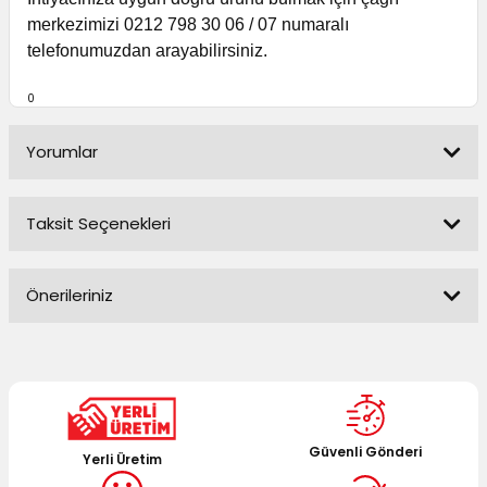
merkezimizi 0212 798 30 06 / 07 numaralı
telefonumuzdan arayabilirsiniz.
0
Yorumlar
Taksit Seçenekleri
Bu ürüne ilk yorumu siz yapın!
Önerileriniz
Yorum Yaz
Bu ürünün fiyat bilgisi, resim, ürün açıklamalarında ve diğer
konularda yetersiz gördüğünüz noktaları öneri formunu
kullanarak tarafımıza iletebilirsiniz.
Görüş ve önerileriniz için teşekkür ederiz.
Güvenli Gönderi
Yerli Üretim
Ürün resmi kalitesiz, bozuk veya görüntülenemiyor.