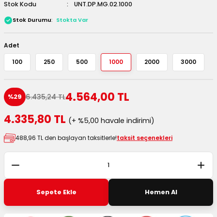
Stok Kodu
UNT.DP.MG.02.1000
 Kutuları
Stok Durumu
Stokta Var
Kağıdı
Adet
uları
100
250
500
1000
2000
3000
tör Kutuları
nlar
4.564,00 TL
6.435,24 TL
%29
Çanta Kutuları
4.335,80 TL
(+ %5,00 havale indirimi)
tuları
bakalar
488,96 TL den başlayan taksitlerle!
taksit seçenekleri
Postüp Masura Kapaklı
ar
rbaları
Sepete Ekle
Hemen Al
lü Kutular