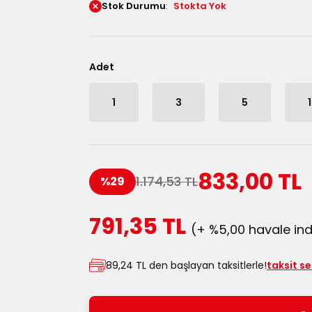
Stok Durumu
Stokta Yok
Adet
1
3
5
833,00 TL
1.174,53 TL
%29
791,35 TL
(+ %5,00 havale ind
89,24 TL den başlayan taksitlerle!
taksit s