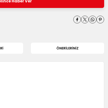
lince Haber Ver
RI
ÖNERILERINIZ