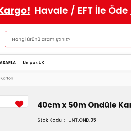
 Kargo!
Havale / EFT İle Öde
TASARLA
Unipak UK
 Karton
40cm x 50m Ondüle Ka
Stok Kodu
UNT.OND.05