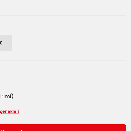
10
irimi)
eçenekleri