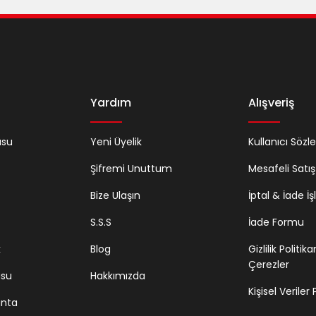
Gönder
Yardım
Alışveriş
usu
Yeni Üyelik
Kullanıcı Sözl
Şifremi Unuttum
Mesafeli Satı
Bize Ulaşın
İptal & İade İş
S.S.S
İade Formu
k
Blog
Gizlilik Politik
Çerezler
usu
Hakkımızda
Kişisel Veriler
anta