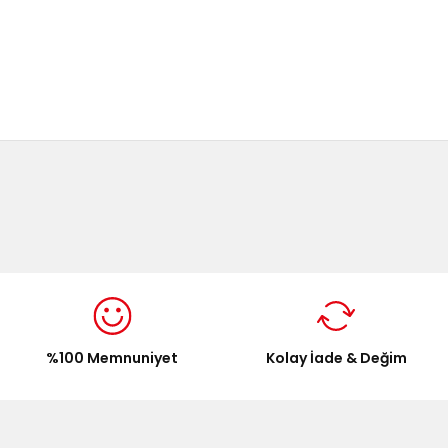
onularda yetersiz gördüğünüz noktaları öneri formunu kullanarak tarafımı
Bu ürüne ilk yorumu siz yapın!
Yorum Yaz
%100 Memnuniyet
Kolay İade & Değim