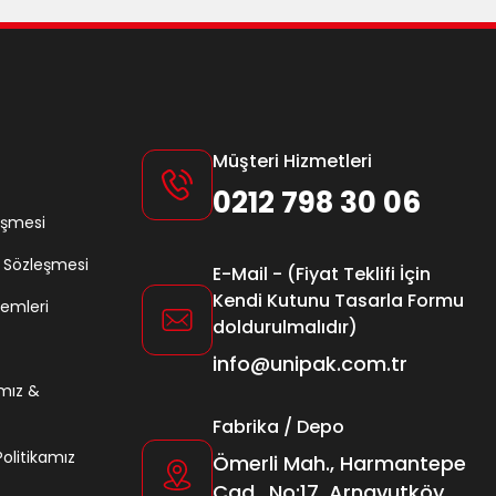
Müşteri Hizmetleri
0212 798 30 06
eşmesi
ş Sözleşmesi
E-Mail - (Fiyat Teklifi İçin
Kendi Kutunu Tasarla Formu
lemleri
doldurulmalıdır)
info@unipak.com.tr
amız &
Fabrika / Depo
 Politikamız
Ömerli Mah., Harmantepe
Cad., No:17, Arnavutköy,