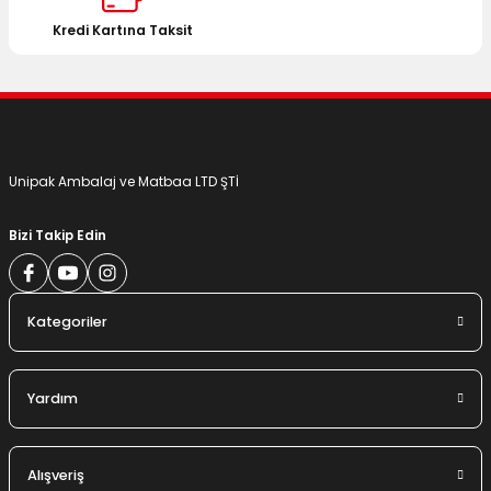
Bu ürüne benzer farklı alternatifler olmalı.
Kredi Kartına Taksit
Gönder
Unipak Ambalaj ve Matbaa LTD ŞTİ
Bizi Takip Edin
Kategoriler
Yardım
Alışveriş