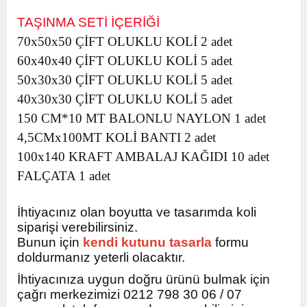
utuları
TAŞINMA SETİ İÇERİĞİ
70x50x50 ÇİFT OLUKLU KOLİ 2 adet
ular ve Koliler
60x40x40 ÇİFT OLUKLU KOLİ 5
adet
50x30x30 ÇİFT OLUKLU KOLİ 5
adet
40x30x30 ÇİFT OLUKLU KOLİ 5
adet
150 CM*10 MT BALONLU NAYLON 1 adet
4,5CMx100MT KOLİ BANTI 2
adet
100x140 KRAFT AMBALAJ KAĞIDI
10
adet
FALÇATA 1
adet
İhtiyacınız olan boyutta ve tasarımda koli
siparişi verebilirsiniz.
Bunun için
kendi kutunu tasarla
formu
doldurmanız yeterli olacaktır.
İhtiyacınıza uygun doğru ürünü bulmak için
çağrı merkezimizi 0212 798 30 06 / 07