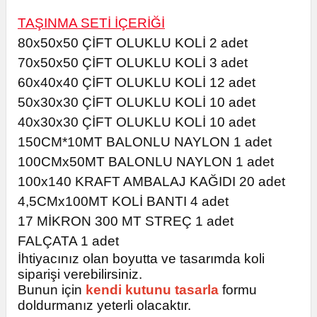
utuları
TAŞINMA SETİ İÇERİĞİ
80x50x50 ÇİFT OLUKLU KOLİ 2 adet
ular ve Koliler
70x50x50 ÇİFT OLUKLU KOLİ 3 adet
60x40x40 ÇİFT OLUKLU KOLİ 12 adet
50x30x30 ÇİFT OLUKLU KOLİ 10 adet
40x30x30 ÇİFT OLUKLU KOLİ 10 adet
150CM*10MT BALONLU NAYLON 1 adet
100CMx50MT BALONLU NAYLON 1 adet
100x140 KRAFT AMBALAJ KAĞIDI
20 adet
4,5CMx100MT KOLİ BANTI 4 adet
17 MİKRON 300 MT STREÇ 1 adet
FALÇATA 1 adet
İhtiyacınız olan boyutta ve tasarımda koli
siparişi verebilirsiniz.
Bunun için
kendi kutunu tasarla
formu
doldurmanız yeterli olacaktır.