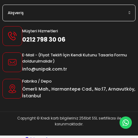
Alışveriş
Müşteri Hizmetleri
0212 798 30 06
E-Mail - (Fiyat Teklifi İçin Kendi Kutunu Tasarla Formu
doldurulmalıdır)
info@unipak.com.tr
Fabrika / Depo
Ömerli Mah., Harmantepe Cad., No:17, Arnavutköy,
İstanbul
Copyright © Kredi kartı bilgileriniz 256bit SSL sertifikası ile
korunmaktadır.