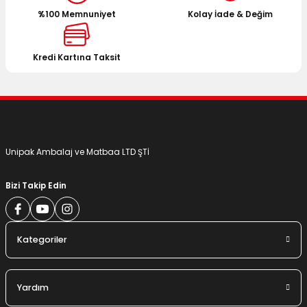
%100 Memnuniyet
Kolay İade & Değim
Ürün bilgilerinde hatalar bulunuyor.
Ürün fiyatı diğer sitelerden daha pahalı.
Bu ürüne benzer farklı alternatifler olmalı.
Kredi Kartına Taksit
Gönder
Unipak Ambalaj ve Matbaa LTD ŞTİ
Bizi Takip Edin
Kategoriler
Yardım