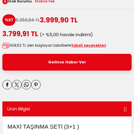
Stok Durumu
Stokta Yok
 Kutuları
3.999,90 TL
6.359,84 TL
%37
Kağıdı
3.799,91 TL
(+ %5,00 havale indirimi)
uları
428,52 TL den başlayan taksitlerle!
taksit seçenekleri
tör Kutuları
nlar
Gelince Haber Ver
Çanta Kutuları
tuları
bakalar
Postüp Masura Kapaklı
ar
Ürün Bilgisi
rbaları
lü Kutular
MAXİ TAŞINMA SETİ (3+1 )