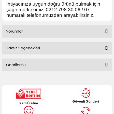
İhtiyacınıza uygun doğru ürünü bulmak için
çağrı merkezimizi 0212 798 30 06 / 07
numaralı telefonumuzdan arayabilirsiniz.
Yorumlar
Taksit Seçenekleri
Bu ürüne ilk yorumu siz yapın!
Önerileriniz
Yorum Yaz
Bu ürünün fiyat bilgisi, resim, ürün açıklamalarında ve diğer
konularda yetersiz gördüğünüz noktaları öneri formunu
kullanarak tarafımıza iletebilirsiniz.
Görüş ve önerileriniz için teşekkür ederiz.
Güvenli Gönderi
Yerli Üretim
Ürün resmi kalitesiz, bozuk veya görüntülenemiyor.
Ürün açıklamasında eksik bilgiler bulunuyor.