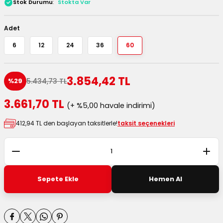
Stok Durumu
Stokta Var
 Kutuları
Adet
Kağıdı
6
12
24
36
60
uları
3.854,42 TL
5.434,73 TL
%29
tör Kutuları
nlar
3.661,70 TL
(+ %5,00 havale indirimi)
Çanta Kutuları
412,94 TL den başlayan taksitlerle!
taksit seçenekleri
tuları
bakalar
Postüp Masura Kapaklı
ar
Sepete Ekle
Hemen Al
rbaları
lü Kutular