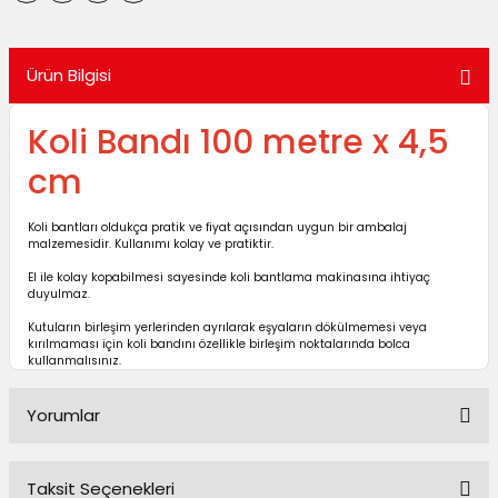
utuları
ular ve Koliler
Ürün Bilgisi
Koli Bandı 100 metre x 4,5
cm
Koli bantları oldukça pratik ve fiyat açısından uygun bir ambalaj
malzemesidir. Kullanımı kolay ve pratiktir.
El ile kolay kopabilmesi sayesinde koli bantlama makinasına ihtiyaç
duyulmaz.
Kutuların birleşim yerlerinden ayrılarak eşyaların dökülmemesi veya
kırılmaması için koli bandını özellikle birleşim noktalarında bolca
kullanmalısınız.
Yorumlar
Taksit Seçenekleri