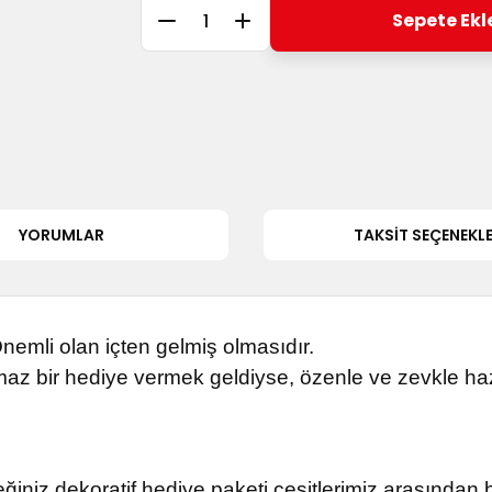
Sepete Ekl
YORUMLAR
TAKSIT SEÇENEKLE
emli olan içten gelmiş olmasıdır.
maz bir hediye vermek geldiyse, özenle ve zevkle haz
ğiniz dekoratif hediye paketi çeşitlerimiz arasından b