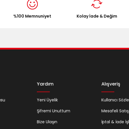
%100 Memnuniyet
Kolay İade & Değim
Gönder
Yardım
Alışveriş
usu
Yeni Üyelik
Kullanıcı Sözl
Şifremi Unuttum
Mesafeli Satı
Bize Ulaşın
İptal & İade İş