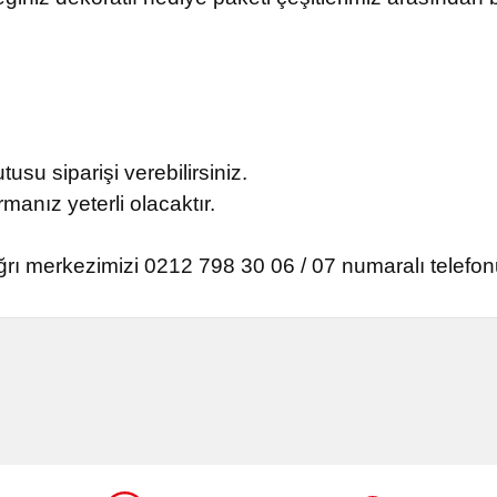
usu siparişi verebilirsiniz.
manız yeterli olacaktır.
ğrı merkezimizi 0212 798 30 06 / 07 numaralı telefon
onularda yetersiz gördüğünüz noktaları öneri formunu kullanarak tarafımı
Bu ürüne ilk yorumu siz yapın!
Yorum Yaz