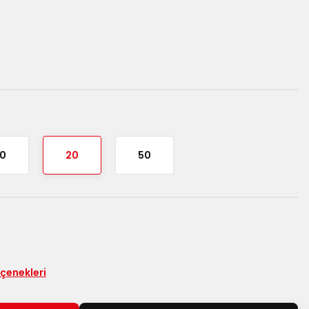
10
20
50
eçenekleri