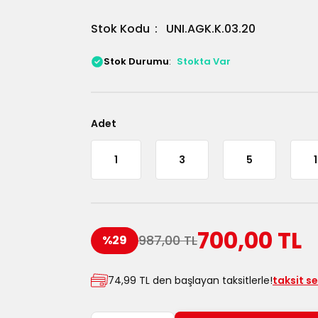
Stok Kodu
UNI.AGK.K.03.20
Stok Durumu
Stokta Var
Adet
1
3
5
700,00 TL
987,00 TL
%29
74,99 TL den başlayan taksitlerle!
taksit s