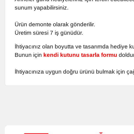
sunum yapabilirsiniz.
Ürün demonte olarak gönderilir.
Üretim süresi 7 iş günüdür.
İhtiyacınız olan boyutta ve tasarımda hediye kut
Bunun için
kendi kutunu tasarla formu
doldur
İhtiyacınıza uygun doğru ürünü bulmak için ça
Bu ürünün fiyat bilgisi, resim, ürün açıklamalarında ve diğer k
Görüş ve önerileriniz için teşekkür ederiz.
Ürün resmi kalitesiz, bozuk veya görüntülenemiyor.
Ürün açıklamasında eksik bilgiler bulunuyor.