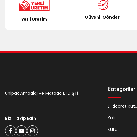
Ürün bilgilerinde hatalar bulunuyor.
Ürün fiyatı diğer sitelerden daha pahalı.
Güvenli Gönderi
Yerli Üretim
Bu ürüne benzer farklı alternatifler olmalı.
Kategoriler
Unipak Ambalaj ve Matbaa LTD ŞTİ
E-ticaret Kut
Koli
Bizi Takip Edin
Kutu