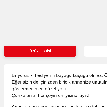
ÜRÜN BILGISI
Biliyoruz ki hediyenin büyüğü küçüğü olmaz. Ön
Eğer sizin de içinizden biricik annenize unutul
göstermenin en güzel yolu...
Çünkü onlar her şeyin en iyisine layık!
Anneler günü hediyeleriniz için tercih edebilece