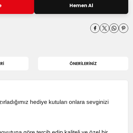
e
Hemen Al
RI
ÖNERILERINIZ
ırladığımız hediye kutuları onlara sevginizi
oyutuna göre tercih edip kaliteli ve özel bir