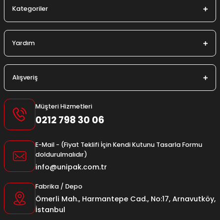
Kategoriler
Yardım
Alışveriş
Müşteri Hizmetleri
0212 798 30 06
E-Mail - (Fiyat Teklifi İçin Kendi Kutunu Tasarla Formu
doldurulmalıdır)
info@unipak.com.tr
Fabrika / Depo
Ömerli Mah., Harmantepe Cad., No:17, Arnavutköy,
İstanbul