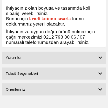
İhtiyacınız olan boyutta ve tasarımda koli
siparişi verebilirsiniz.
Bunun için
kendi kutunu tasarla
formu
doldurmanız yeterli olacaktır.
İhtiyacınıza uygun doğru ürünü bulmak için
çağrı merkezimizi 0212 798 30 06 / 07
numaralı telefonumuzdan arayabilirsiniz.
Yorumlar
Taksit Seçenekleri
Bu ürüne ilk yorumu siz yapın!
Önerileriniz
Yorum Yaz
Bu ürünün fiyat bilgisi, resim, ürün açıklamalarında ve diğer
konularda yetersiz gördüğünüz noktaları öneri formunu