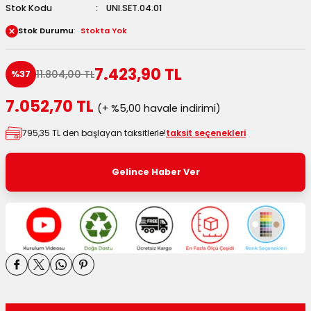
Stok Kodu
UNI.SET.04.01
 Kutuları
Stok Durumu
Stokta Yok
Kağıdı
7.423,90 TL
11.804,00 TL
%37
uları
7.052,70 TL
(+ %5,00 havale indirimi)
tör Kutuları
nlar
795,35 TL den başlayan taksitlerle!
taksit seçenekleri
Çanta Kutuları
Gelince Haber Ver
tuları
bakalar
Postüp Masura Kapaklı
ar
rbaları
lü Kutular