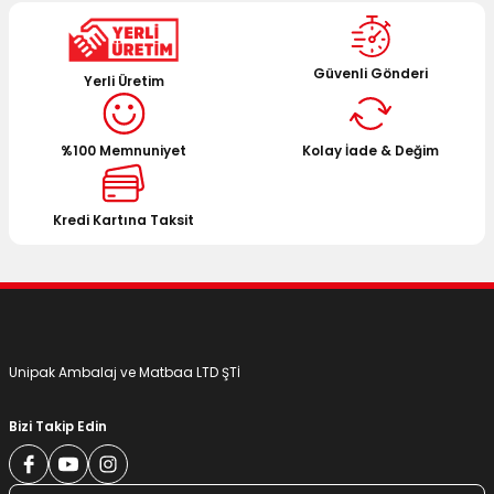
kullanarak tarafımıza iletebilirsiniz.
Görüş ve önerileriniz için teşekkür ederiz.
Güvenli Gönderi
Yerli Üretim
Ürün resmi kalitesiz, bozuk veya görüntülenemiyor.
Ürün açıklamasında eksik bilgiler bulunuyor.
%100 Memnuniyet
Kolay İade & Değim
Ürün bilgilerinde hatalar bulunuyor.
Ürün fiyatı diğer sitelerden daha pahalı.
Bu ürüne benzer farklı alternatifler olmalı.
Kredi Kartına Taksit
Gönder
Unipak Ambalaj ve Matbaa LTD ŞTİ
Bizi Takip Edin