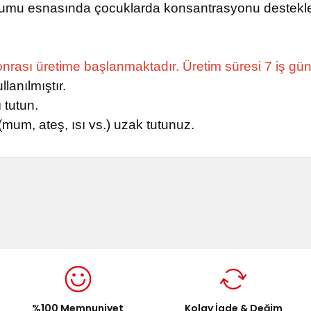
rulumu esnasında çocuklarda konsantrasyonu destekle
 sonrası üretime başlanmaktadır. Üretim süresi 7 iş gü
anılmıştır.
 tutun.
um, ateş, ısı vs.) uzak tutunuz.
onularda yetersiz gördüğünüz noktaları öneri formunu kullanarak tarafımı
Bu ürüne ilk yorumu siz yapın!
Yorum Yaz
%100 Memnuniyet
Kolay İade & Değim