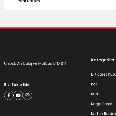
Yerli Üretim
Bu ürüne benzer farklı alternatifler olmalı.
Kategoriler
Unipak Ambalaj ve Matbaa LTD ŞTİ
E-ticaret Kut
Koli
Bizi Takip Edin
Kutu
Kargo Poşeti
Karton Barda