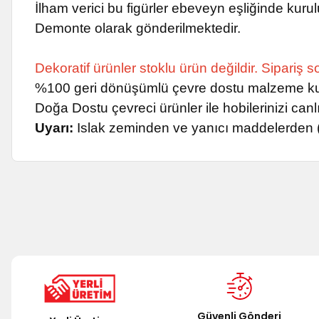
İlham verici bu figürler ebeveyn eşliğinde ku
Demonte olarak gönderilmektedir.
Dekoratif ürünler stoklu ürün değildir. Sipariş
%100 geri dönüşümlü çevre dostu malzeme kull
Doğa Dostu çevreci ürünler ile hobilerinizi canlı
Uyarı:
Islak zeminden ve yanıcı maddelerden (m
Bu ürünün fiyat bilgisi, resim, ürün açıklamalarında ve diğer k
Görüş ve önerileriniz için teşekkür ederiz.
Ürün resmi kalitesiz, bozuk veya görüntülenemiyor.
Ürün açıklamasında eksik bilgiler bulunuyor.
Ürün bilgilerinde hatalar bulunuyor.
Ürün fiyatı diğer sitelerden daha pahalı.
Güvenli Gönderi