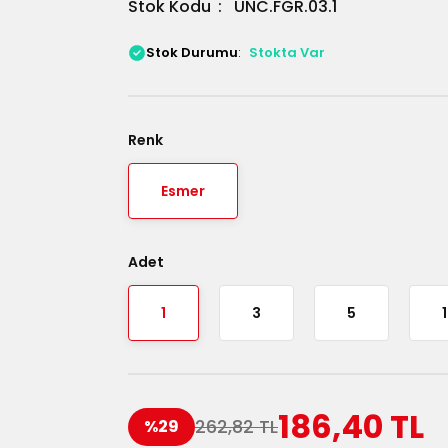
Stok Kodu
UNC.FGR.03.1
Stok Durumu
Stokta Var
Renk
Esmer
Adet
1
3
5
186,40 TL
262,82 TL
%29