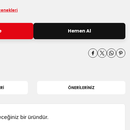
çenekleri
e
Hemen Al
RI
ÖNERILERINIZ
ceğiniz bir üründür.