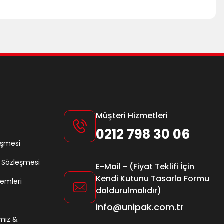
Müşteri Hizmetleri
0212 798 30 06
eşmesi
ş Sözleşmesi
E-Mail - (Fiyat Teklifi İçin
Kendi Kutunu Tasarla Formu
lemleri
doldurulmalıdır)
info@unipak.com.tr
amız &