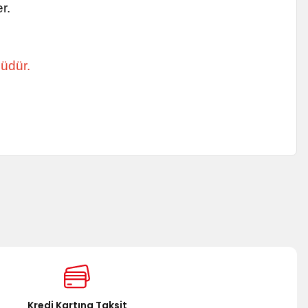
r.
nüdür.
za iletebilirsiniz.
Kredi Kartına Taksit