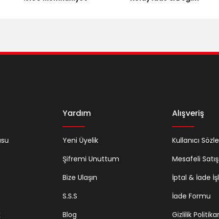
Gönder
Yardım
Alışveriş
usu
Yeni Üyelik
Kullanıcı Sözl
Şifremi Unuttum
Mesafeli Satı
Bize Ulaşın
İptal & İade İş
S.S.S
İade Formu
k
Blog
Gizlilik Politik