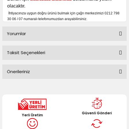
olacaktır.
İhtiyacınıza uygun doğru ürünü bulmak için çağrı merkezimizi 0212 798
30 06 / 07 numaralı telefonumuzdan arayabilirsiniz.
Yorumlar
Taksit Seçenekleri
Bu ürüne ilk yorumu siz yapın!
Önerileriniz
Yorum Yaz
Bu ürünün fiyat bilgisi, resim, ürün açıklamalarında ve diğer
konularda yetersiz gördüğünüz noktaları öneri formunu
kullanarak tarafımıza iletebilirsiniz.
Görüş ve önerileriniz için teşekkür ederiz.
Güvenli Gönderi
Yerli Üretim
Ürün resmi kalitesiz, bozuk veya görüntülenemiyor.
Ürün açıklamasında eksik bilgiler bulunuyor.