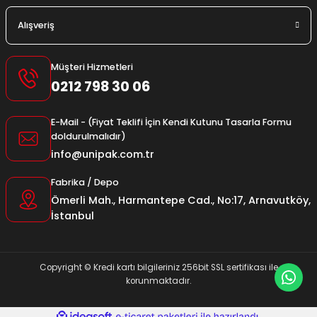
Alışveriş
Müşteri Hizmetleri
0212 798 30 06
E-Mail - (Fiyat Teklifi İçin Kendi Kutunu Tasarla Formu
doldurulmalıdır)
info@unipak.com.tr
Fabrika / Depo
Ömerli Mah., Harmantepe Cad., No:17, Arnavutköy,
İstanbul
Copyright © Kredi kartı bilgileriniz 256bit SSL sertifikası ile
korunmaktadır.
ideasoft
ile
e-