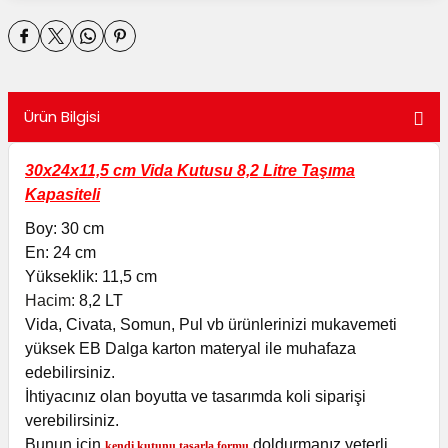
utuları
ular ve Koliler
Ürün Bilgisi
30x24x11,5 cm Vida Kutusu 8,2 Litre Taşıma
Kapasiteli
Boy: 30 cm
En: 24 cm
Yükseklik: 11,5 cm
Hacim:
8,2 LT
Vida, Civata, Somun, Pul vb ürünlerinizi mukavemeti
yüksek EB Dalga karton materyal ile muhafaza
edebilirsiniz.
İhtiyacınız olan boyutta ve tasarımda koli siparişi
verebilirsiniz.
Bunun için
doldurmanız yeterli
kendi kutunu tasarla formu