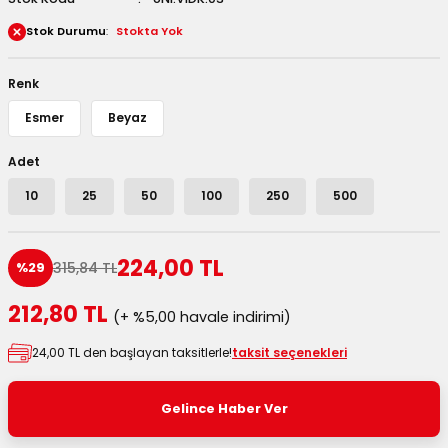
 Kutuları
Stok Durumu
Stokta Yok
Kağıdı
Renk
Esmer
Beyaz
uları
Adet
tör Kutuları
nlar
10
25
50
100
250
500
Çanta Kutuları
224,00 TL
315,84 TL
%29
tuları
bakalar
212,80 TL
(+ %5,00 havale indirimi)
Postüp Masura Kapaklı
ar
24,00 TL den başlayan taksitlerle!
taksit seçenekleri
rbaları
Gelince Haber Ver
lü Kutular