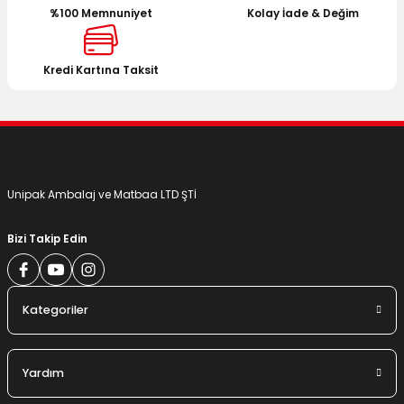
%100 Memnuniyet
Kolay İade & Değim
Ürün bilgilerinde hatalar bulunuyor.
Ürün fiyatı diğer sitelerden daha pahalı.
Bu ürüne benzer farklı alternatifler olmalı.
Kredi Kartına Taksit
Gönder
Unipak Ambalaj ve Matbaa LTD ŞTİ
Bizi Takip Edin
Kategoriler
Yardım