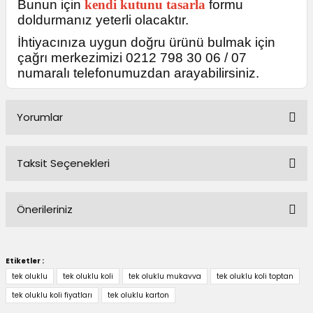
Bunun için
kendi kutunu tasarla
formu
doldurmanız yeterli olacaktır.
İhtiyacınıza uygun doğru ürünü bulmak için
çağrı merkezimizi 0212 798 30 06 / 07
numaralı telefonumuzdan arayabilirsiniz.
Yorumlar
Taksit Seçenekleri
Bu ürüne ilk yorumu siz yapın!
Önerileriniz
Yorum Yaz
Bu ürünün fiyat bilgisi, resim, ürün açıklamalarında ve diğer
konularda yetersiz gördüğünüz noktaları öneri formunu
Etiketler :
kullanarak tarafımıza iletebilirsiniz.
tek oluklu
tek oluklu koli
tek oluklu mukavva
tek oluklu koli toptan
Görüş ve önerileriniz için teşekkür ederiz.
tek oluklu koli fiyatları
tek oluklu karton