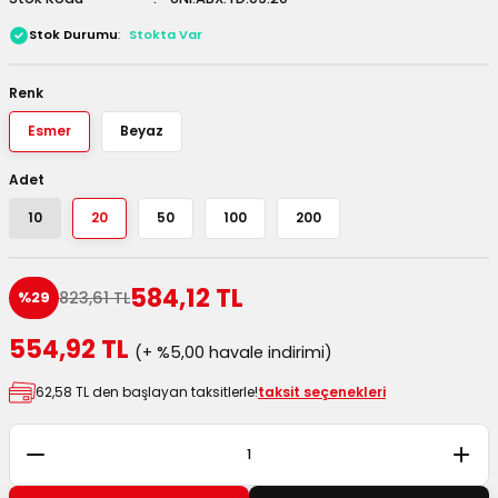
 Kutuları
Stok Durumu
Stokta Var
Kağıdı
Renk
Esmer
Beyaz
uları
Adet
tör Kutuları
nlar
10
20
50
100
200
Çanta Kutuları
584,12 TL
823,61 TL
%29
tuları
bakalar
554,92 TL
(+ %5,00 havale indirimi)
Postüp Masura Kapaklı
ar
62,58 TL den başlayan taksitlerle!
taksit seçenekleri
rbaları
lü Kutular