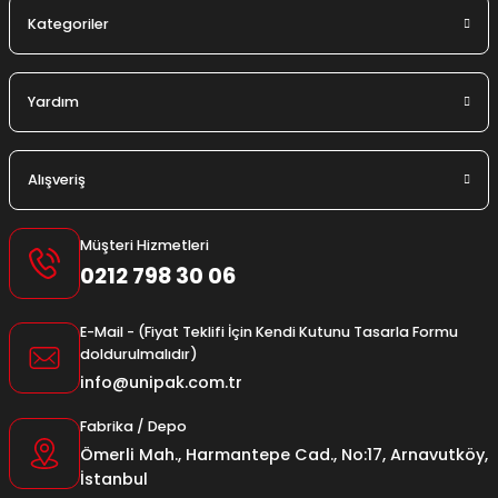
Kategoriler
Yardım
Alışveriş
Müşteri Hizmetleri
0212 798 30 06
E-Mail - (Fiyat Teklifi İçin Kendi Kutunu Tasarla Formu
doldurulmalıdır)
info@unipak.com.tr
Fabrika / Depo
Ömerli Mah., Harmantepe Cad., No:17, Arnavutköy,
İstanbul