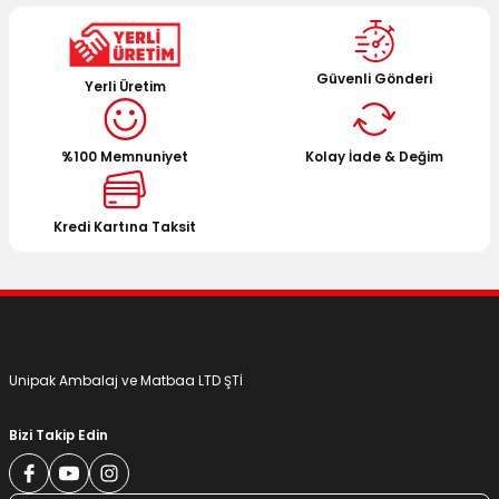
Ürün resmi kalitesiz, bozuk veya görüntülenemiyor.
Ürün açıklamasında eksik bilgiler bulunuyor.
Ürün bilgilerinde hatalar bulunuyor.
Güvenli Gönderi
Yerli Üretim
Ürün fiyatı diğer sitelerden daha pahalı.
Bu ürüne benzer farklı alternatifler olmalı.
%100 Memnuniyet
Kolay İade & Değim
Kredi Kartına Taksit
Gönder
Unipak Ambalaj ve Matbaa LTD ŞTİ
Bizi Takip Edin