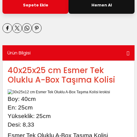
utuları
Sepete Ekle
Hemen Al
ular ve Koliler
Ürün Bilgisi
40x25x25 cm Esmer Tek
Oluklu A-Box Taşıma Kolisi
Boy: 40cm
E
n: 25cm
Yükseklik: 25cm
Desi: 8,33
Esmer Tek Oluklu A-Box Taşıma Kolisi