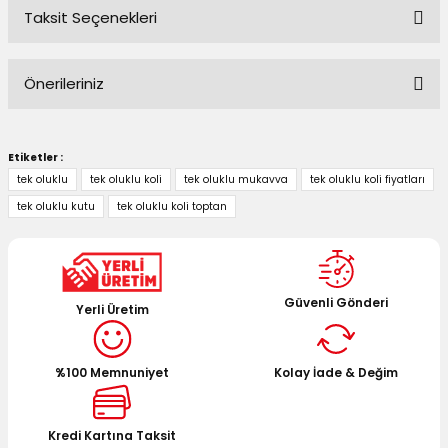
Taksit Seçenekleri
Bu ürüne ilk yorumu siz yapın!
Önerileriniz
Yorum Yaz
Bu ürünün fiyat bilgisi, resim, ürün açıklamalarında ve diğer
konularda yetersiz gördüğünüz noktaları öneri formunu
Etiketler :
kullanarak tarafımıza iletebilirsiniz.
tek oluklu
tek oluklu koli
tek oluklu mukavva
tek oluklu koli fiyatları
Görüş ve önerileriniz için teşekkür ederiz.
tek oluklu kutu
tek oluklu koli toptan
Ürün resmi kalitesiz, bozuk veya görüntülenemiyor.
Ürün açıklamasında eksik bilgiler bulunuyor.
Ürün bilgilerinde hatalar bulunuyor.
Güvenli Gönderi
Yerli Üretim
Ürün fiyatı diğer sitelerden daha pahalı.
Bu ürüne benzer farklı alternatifler olmalı.
%100 Memnuniyet
Kolay İade & Değim
Kredi Kartına Taksit