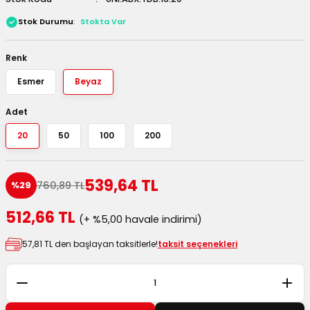
 Kutuları
Stok Durumu
Stokta Var
Kağıdı
Renk
Esmer
Beyaz
uları
Adet
tör Kutuları
nlar
20
50
100
200
Çanta Kutuları
539,64 TL
760,89 TL
%29
tuları
bakalar
512,66 TL
(+ %5,00 havale indirimi)
Postüp Masura Kapaklı
ar
57,81 TL den başlayan taksitlerle!
taksit seçenekleri
rbaları
lü Kutular