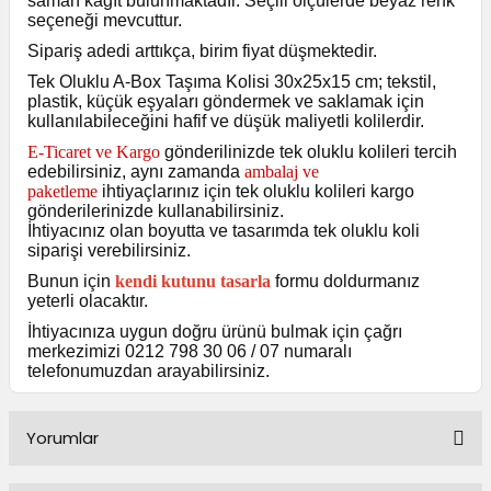
saman kâğıt bulunmaktadır. Seçili ölçülerde beyaz renk
seçeneği mevcuttur.
Sipariş adedi arttıkça, birim fiyat düşmektedir.
Tek Oluklu A-Box Taşıma Kolisi 30x25x15 cm; tekstil,
plastik, küçük eşyaları göndermek ve saklamak için
kullanılabileceğini hafif ve düşük maliyetli kolilerdir.
E-Ticaret ve Kargo
gönderilinizde tek oluklu kolileri tercih
edebilirsiniz, aynı zamanda
ambalaj ve
paketleme
ihtiyaçlarınız için tek oluklu kolileri kargo
gönderilerinizde kullanabilirsiniz.
İhtiyacınız olan boyutta ve tasarımda tek oluklu koli
siparişi verebilirsiniz.
Bunun için
kendi kutunu tasarla
formu doldurmanız
yeterli olacaktır.
İhtiyacınıza uygun doğru ürünü bulmak için çağrı
merkezimizi 0212 798 30 06 / 07 numaralı
telefonumuzdan arayabilirsiniz.
Yorumlar