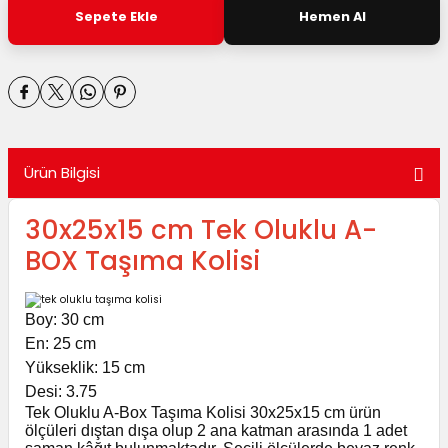
utuları
Sepete Ekle
Hemen Al
ular ve Koliler
Ürün Bilgisi
30x25x15 cm Tek Oluklu A-
BOX Taşıma Kolisi
Boy: 30 cm
En: 25 cm
Yükseklik: 15 cm
Desi: 3.75
Tek Oluklu A-Box Taşıma Kolisi 30x25x15 cm ürün
ölçüleri dıştan dışa olup 2 ana katman arasında 1 adet