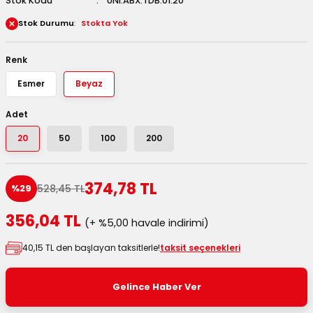
Stok Kodu
UNI.ABX.TDB.01.20
 Kutuları
Stok Durumu
Stokta Yok
Kağıdı
Renk
Esmer
Beyaz
uları
Adet
tör Kutuları
nlar
20
50
100
200
Çanta Kutuları
374,78 TL
tuları
bakalar
528,45 TL
%29
356,04 TL
Postüp Masura Kapaklı
ar
(+ %5,00 havale indirimi)
40,15 TL den başlayan taksitlerle!
taksit seçenekleri
rbaları
Gelince Haber Ver
lü Kutular