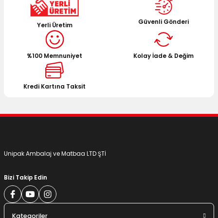
Ürün açıklamasında eksik bilgiler bulunuyor.
Ürün bilgilerinde hatalar bulunuyor.
Güvenli Gönderi
Yerli Üretim
Ürün fiyatı diğer sitelerden daha pahalı.
Bu ürüne benzer farklı alternatifler olmalı.
%100 Memnuniyet
Kolay İade & Değim
Kredi Kartına Taksit
Gönder
Unipak Ambalaj ve Matbaa LTD ŞTİ
Bizi Takip Edin
Kategoriler