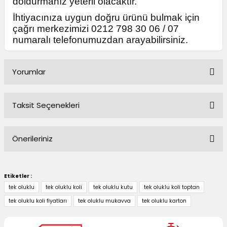
doldurmanız yeterli olacaktır.
İhtiyacınıza uygun doğru ürünü bulmak için
çağrı merkezimizi 0212 798 30 06 / 07
numaralı telefonumuzdan arayabilirsiniz.
Yorumlar
Taksit Seçenekleri
Bu ürüne ilk yorumu siz yapın!
Önerileriniz
Yorum Yaz
Bu ürünün fiyat bilgisi, resim, ürün açıklamalarında ve diğer
konularda yetersiz gördüğünüz noktaları öneri formunu
Etiketler :
kullanarak tarafımıza iletebilirsiniz.
tek oluklu
tek oluklu koli
tek oluklu kutu
tek oluklu koli toptan
Görüş ve önerileriniz için teşekkür ederiz.
tek oluklu koli fiyatları
tek oluklu mukavva
tek oluklu karton
Ürün resmi kalitesiz, bozuk veya görüntülenemiyor.