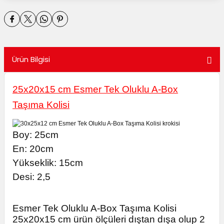
utuları
ular ve Koliler
Ürün Bilgisi
25x20x15 cm Esmer Tek Oluklu A-Box
Taşıma Kolisi
Boy: 25cm
E
n: 20cm
Yükseklik: 15cm
Desi: 2,5
Esmer Tek Oluklu A-Box Taşıma Kolisi
25x20x15 cm ürün ölçüleri dıştan dışa olup 2