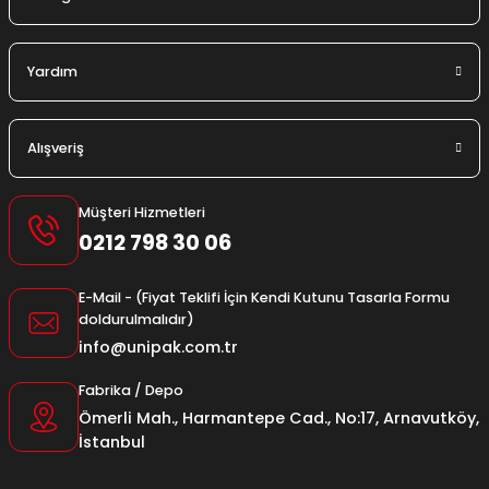
Yardım
Alışveriş
Müşteri Hizmetleri
0212 798 30 06
E-Mail - (Fiyat Teklifi İçin Kendi Kutunu Tasarla Formu
doldurulmalıdır)
info@unipak.com.tr
Fabrika / Depo
Ömerli Mah., Harmantepe Cad., No:17, Arnavutköy,
İstanbul