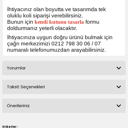
İhtiyacınız olan boyutta ve tasarımda tek
oluklu koli siparişi verebilirsiniz.
Bunun için
kendi kutunu tasarla
formu
doldurmanız yeterli olacaktır.
İhtiyacınıza uygun doğru ürünü bulmak için
çağrı merkezimizi 0212 798 30 06 / 07
numaralı telefonumuzdan arayabilirsiniz.
Yorumlar
Taksit Seçenekleri
Bu ürüne ilk yorumu siz yapın!
Önerileriniz
Yorum Yaz
Bu ürünün fiyat bilgisi, resim, ürün açıklamalarında ve diğer
konularda yetersiz gördüğünüz noktaları öneri formunu
Etiketler :