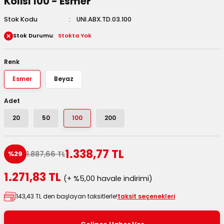
Kolisi 100 - Esmer
 Kutuları
Stok Kodu
UNI.ABX.TD.03.100
Stok Durumu
Stokta Yok
Kağıdı
uları
Renk
Esmer
Beyaz
tör Kutuları
nlar
Adet
Çanta Kutuları
20
50
100
200
tuları
bakalar
1.338,77 TL
1.887,66 TL
%29
Postüp Masura Kapaklı
ar
1.271,83 TL
(+ %5,00 havale indirimi)
rbaları
143,43 TL den başlayan taksitlerle!
taksit seçenekleri
lü Kutular