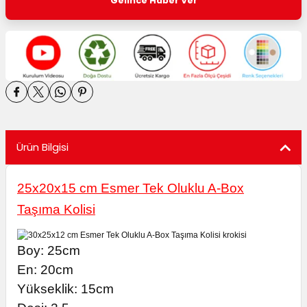
Gelince Haber Ver
utuları
ular ve Koliler
Ürün Bilgisi
25x20x15 cm Esmer Tek Oluklu A-Box
Taşıma Kolisi
Boy: 25cm
E
n: 20cm
Yükseklik: 15cm