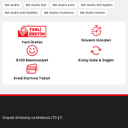
kullanarak tarafımıza iletebilirsiniz.
tek oluklu
tek oluklu koli
tek oluklu kutu
tek oluklu koli toptan
Görüş ve önerileriniz için teşekkür ederiz.
tek oluklu koli fiyatları
tek oluklu mukavva
tek oluklu karton
Ürün resmi kalitesiz, bozuk veya görüntülenemiyor.
Ürün açıklamasında eksik bilgiler bulunuyor.
Ürün bilgilerinde hatalar bulunuyor.
Güvenli Gönderi
Yerli Üretim
Ürün fiyatı diğer sitelerden daha pahalı.
Bu ürüne benzer farklı alternatifler olmalı.
%100 Memnuniyet
Kolay İade & Değim
Kredi Kartına Taksit
Gönder
Unipak Ambalaj ve Matbaa LTD ŞTİ