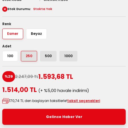
 Kutuları
Stok Durumu
Stokta Yok
Kağıdı
Renk
Esmer
Beyaz
uları
Adet
tör Kutuları
nlar
100
250
500
1000
Çanta Kutuları
1.593,68 TL
2.247,09 TL
%29
tuları
bakalar
1.514,00 TL
(+ %5,00 havale indirimi)
Postüp Masura Kapaklı
ar
170,74 TL den başlayan taksitlerle!
taksit seçenekleri
rbaları
Gelince Haber Ver
lü Kutular