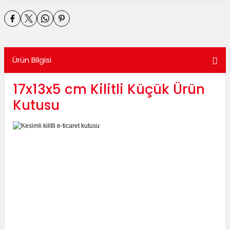
utuları
ular ve Koliler
Ürün Bilgisi
17x13x5 cm Kilitli Küçük Ürün
Kutusu