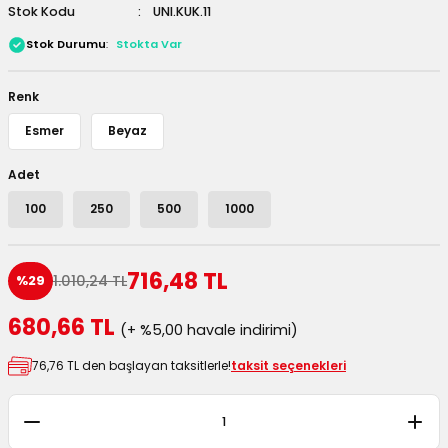
Stok Kodu
UNI.KUK.11
 Kutuları
Stok Durumu
Stokta Var
Kağıdı
Renk
uları
Esmer
Beyaz
tör Kutuları
nlar
Adet
100
250
500
1000
Çanta Kutuları
tuları
bakalar
716,48 TL
1.010,24 TL
%29
Postüp Masura Kapaklı
ar
680,66 TL
(+ %5,00 havale indirimi)
76,76 TL den başlayan taksitlerle!
taksit seçenekleri
rbaları
lü Kutular