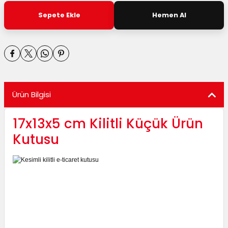
utuları
Sepete Ekle
Hemen Al
ular ve Koliler
Ürün Bilgisi
17x13x5 cm Kilitli Küçük Ürün
Kutusu