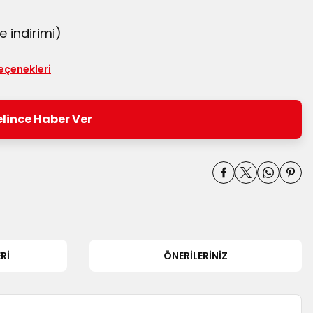
 indirimi)
seçenekleri
lince Haber Ver
RI
ÖNERILERINIZ