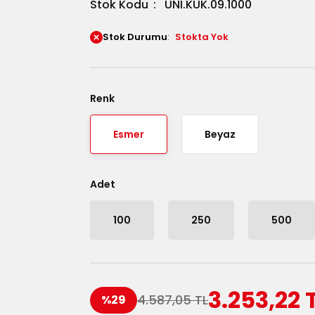
Stok Kodu
UNI.KUK.09.1000
Stok Durumu
Stokta Yok
Renk
Esmer
Beyaz
Adet
100
250
500
3.253,22 
4.587,05 TL
%29