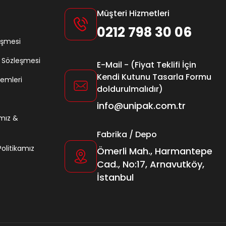
Müşteri Hizmetleri
0212 798 30 06
eşmesi
ş Sözleşmesi
E-Mail - (Fiyat Teklifi İçin
Kendi Kutunu Tasarla Formu
lemleri
doldurulmalıdır)
info@unipak.com.tr
amız &
Fabrika / Depo
 Politikamız
Ömerli Mah., Harmantepe
Cad., No:17, Arnavutköy,
İstanbul