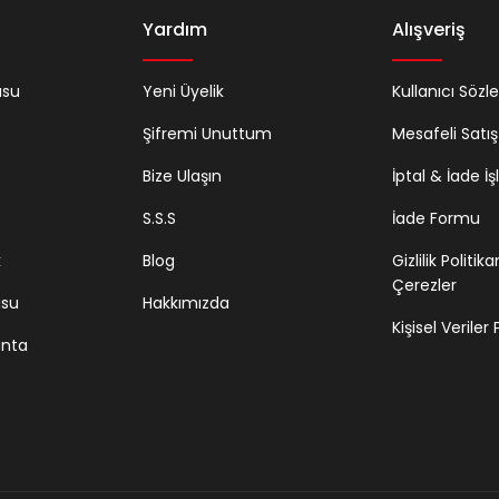
Yardım
Alışveriş
usu
Yeni Üyelik
Kullanıcı Sözl
Şifremi Unuttum
Mesafeli Satı
Bize Ulaşın
İptal & İade İş
S.S.S
İade Formu
k
Blog
Gizlilik Politik
Çerezler
usu
Hakkımızda
Kişisel Veriler
anta