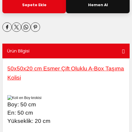
utuları
Sepete Ekle
Hemen Al
ular ve Koliler
Ürün Bilgisi
50x50x20 cm Esmer Çift Oluklu A-Box Taşıma
Kolisi
Boy: 50 cm
En: 50 cm
Yükseklik: 20 cm