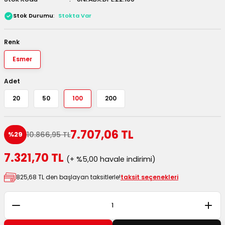
 Kutuları
Stok Durumu
Stokta Var
Kağıdı
Renk
Esmer
uları
Adet
tör Kutuları
nlar
20
50
100
200
Çanta Kutuları
7.707,06 TL
10.866,95 TL
%29
tuları
bakalar
7.321,70 TL
(+ %5,00 havale indirimi)
Postüp Masura Kapaklı
ar
825,68 TL den başlayan taksitlerle!
taksit seçenekleri
rbaları
lü Kutular