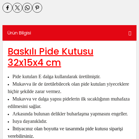
utuları
ular ve Koliler
Ürün Bilgisi
Baskılı Pide Kutusu
32x15x4 cm
Pide kutuları E dalga kullanılarak üretilmiştir.
Mukavva ile de üretilebilecek olan pide kutuları yiyeceklere
hiçbir şekilde zarar vermez.
Mukavva ve dalga yapısı pidelerin ilk sıcaklığının muhafaza
edilmesini sağlar.
Arkasında bulunan delikler buharlaşma yapmasını engeller.
Isıya dayanıklıdır.
İhtiyacınız olan boyutta ve tasarımda pide kutusu siparişi
verebilirsiniz.