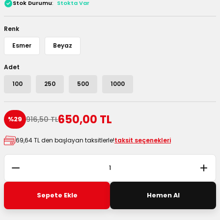
Stok Durumu
Stokta Var
 Kutuları
Renk
Kağıdı
Esmer
Beyaz
uları
Adet
tör Kutuları
nlar
100
250
500
1000
Çanta Kutuları
650,00 TL
916,50 TL
%29
tuları
bakalar
69,64 TL den başlayan taksitlerle!
taksit seçenekleri
Postüp Masura Kapaklı
ar
rbaları
Sepete Ekle
Hemen Al
lü Kutular