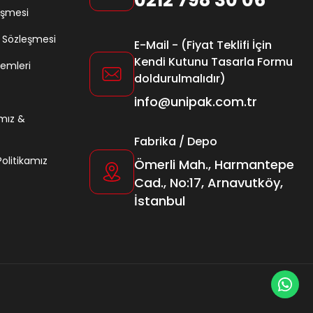
eşmesi
ş Sözleşmesi
E-Mail - (Fiyat Teklifi İçin
Kendi Kutunu Tasarla Formu
lemleri
doldurulmalıdır)
info@unipak.com.tr
amız &
Fabrika / Depo
 Politikamız
Ömerli Mah., Harmantepe
Cad., No:17, Arnavutköy,
İstanbul