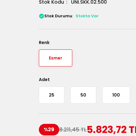
Stok Kodu
UNI.SKK.02.500
Stok Durumu
Stokta Var
Renk
Esmer
Adet
25
50
100
5.823,72 T
8.211,45 TL
%29