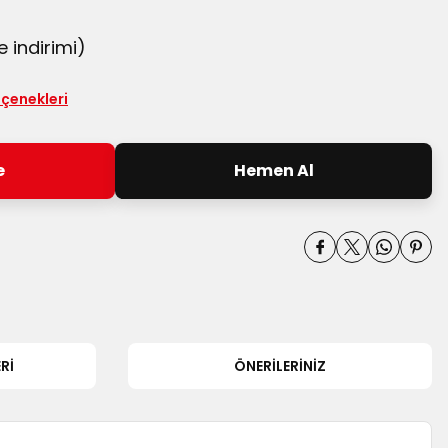
 indirimi)
eçenekleri
e
Hemen Al
RI
ÖNERILERINIZ