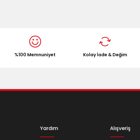
onularda yetersiz gördüğünüz noktaları öneri formunu kullanarak tarafımı
Bu ürüne ilk yorumu siz yapın!
Yorum Yaz
%100 Memnuniyet
Kolay İade & Değim
Gönder
Yardım
Alışveriş