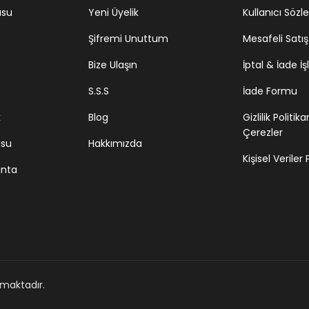
usu
Yeni Üyelik
Kullanıcı Sözl
Şifremi Unuttum
Mesafeli Satı
Bize Ulaşın
İptal & İade İş
S.S.S
İade Formu
k
Blog
Gizlilik Politik
Çerezler
usu
Hakkımızda
Kişisel Veriler
anta
unmaktadır.