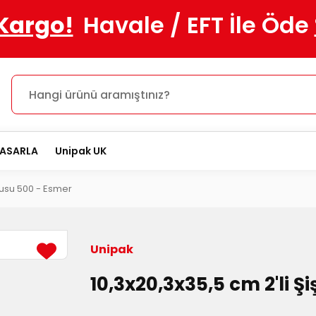
 Kargo!
Havale / EFT İle Öde
TASARLA
Unipak UK
utusu 500 - Esmer
Unipak
10,3x20,3x35,5 cm 2'li Ş