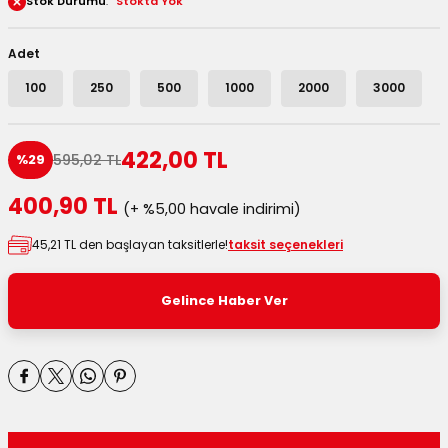
Stok Durumu
Stokta Yok
 Kutuları
Adet
Kağıdı
100
250
500
1000
2000
3000
uları
422,00 TL
595,02 TL
%29
tör Kutuları
nlar
400,90 TL
(+ %5,00 havale indirimi)
Çanta Kutuları
45,21 TL den başlayan taksitlerle!
taksit seçenekleri
tuları
bakalar
Gelince Haber Ver
Postüp Masura Kapaklı
ar
rbaları
lü Kutular