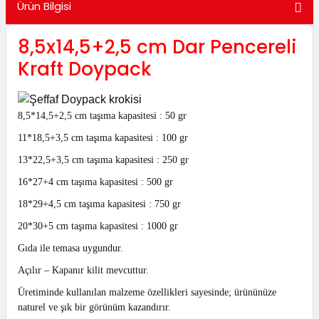
Ürün Bilgisi
utuları
8,5x14,5+2,5 cm Dar Pencereli
ular ve Koliler
Kraft Doypack
8,5*14,5+2,5 cm taşıma kapasitesi : 50 gr
11*18,5+3,5 cm taşıma kapasitesi : 100 gr
13*22,5+3,5 cm taşıma kapasitesi : 250 gr
16*27+4 cm taşıma kapasitesi : 500 gr
18*29+4,5 cm taşıma kapasitesi : 750 gr
20*30+5 cm taşıma kapasitesi : 1000 gr
Gıda ile temasa uygundur.
Açılır – Kapanır kilit mevcuttur.
Üretiminde kullanılan malzeme özellikleri sayesinde; ürününüze
naturel ve şık bir görünüm kazandırır.