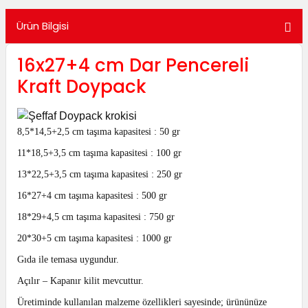
utuları
Ürün Bilgisi
ular ve Koliler
16x27+4 cm Dar Pencereli
Kraft Doypack
8,5*14,5+2,5 cm taşıma kapasitesi : 50 gr
11*18,5+3,5 cm taşıma kapasitesi : 100 gr
13*22,5+3,5 cm taşıma kapasitesi : 250 gr
16*27+4 cm taşıma kapasitesi : 500 gr
18*29+4,5 cm taşıma kapasitesi : 750 gr
20*30+5 cm taşıma kapasitesi : 1000 gr
Gıda ile temasa uygundur.
Açılır – Kapanır kilit mevcuttur.
Üretiminde kullanılan malzeme özellikleri sayesinde; ürününüze