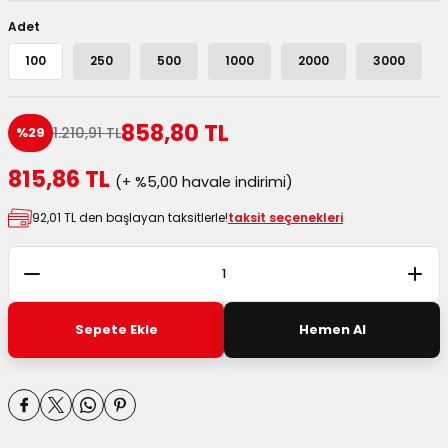
 Kutuları
Adet
100
250
500
1000
2000
3000
Kağıdı
uları
858,80 TL
1.210,91 TL
%29
tör Kutuları
nlar
815,86 TL
(+ %5,00 havale indirimi)
92,01 TL den başlayan taksitlerle!
taksit seçenekleri
Çanta Kutuları
tuları
bakalar
Postüp Masura Kapaklı
ar
Sepete Ekle
Hemen Al
rbaları
lü Kutular