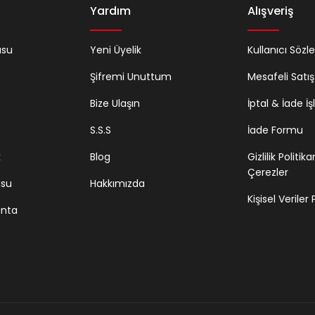
Yardım
Alışveriş
usu
Yeni Üyelik
Kullanıcı Sözl
Şifremi Unuttum
Mesafeli Satı
Bize Ulaşın
İptal & İade İş
S.S.S
İade Formu
k
Blog
Gizlilik Politik
Çerezler
usu
Hakkımızda
Kişisel Veriler
anta