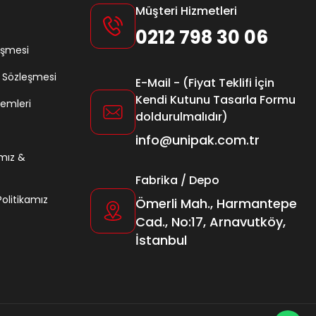
Müşteri Hizmetleri
0212 798 30 06
eşmesi
ş Sözleşmesi
E-Mail - (Fiyat Teklifi İçin
Kendi Kutunu Tasarla Formu
lemleri
doldurulmalıdır)
info@unipak.com.tr
amız &
Fabrika / Depo
 Politikamız
Ömerli Mah., Harmantepe
Cad., No:17, Arnavutköy,
İstanbul