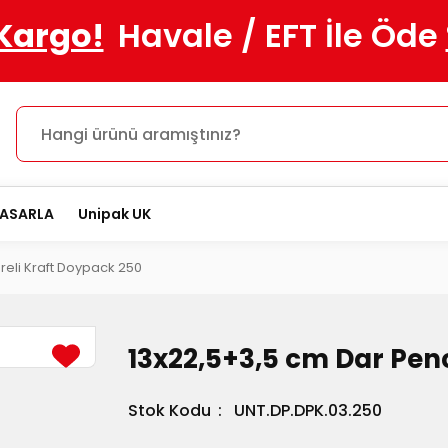
 Kargo!
Havale / EFT İle Öde
TASARLA
Unipak UK
reli Kraft Doypack 250
13x22,5+3,5 cm Dar Pen
Stok Kodu
UNT.DP.DPK.03.250