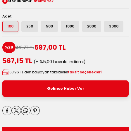
Stok Durumu
Stokta Yok
 Kutuları
Adet
Kağıdı
100
250
500
1000
2000
3000
uları
597,00 TL
841,77 TL
%29
tör Kutuları
nlar
567,15 TL
(+ %5,00 havale indirimi)
Çanta Kutuları
63,96 TL den başlayan taksitlerle!
taksit seçenekleri
tuları
bakalar
Gelince Haber Ver
Postüp Masura Kapaklı
ar
rbaları
lü Kutular