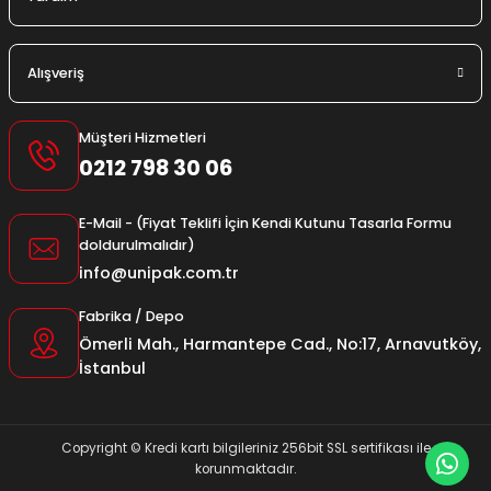
Alışveriş
Müşteri Hizmetleri
0212 798 30 06
E-Mail - (Fiyat Teklifi İçin Kendi Kutunu Tasarla Formu
doldurulmalıdır)
info@unipak.com.tr
Fabrika / Depo
Ömerli Mah., Harmantepe Cad., No:17, Arnavutköy,
İstanbul
Copyright © Kredi kartı bilgileriniz 256bit SSL sertifikası ile
korunmaktadır.