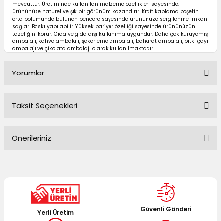
mevcuttur. Üretiminde kullanılan malzeme özellikleri sayesinde;
ürününüze naturel ve şık bir görünüm kazandırır. Kraft kaplama poşetin
orta bölümünde bulunan pencere sayesinde ürününüze sergilenme imkanı
sağlar. Baskı yapılabilir. Yüksek bariyer özelliği sayesinde ürününüzün
tazeliğini korur. Gıda ve gıda dışı kullanıma uygundur. Daha çok kuruyemiş
ambalajı, kahve ambalajı, şekerleme ambalajı, baharat ambalajı, bitki çayı
ambalajı ve çikolata ambalajı olarak kullanılmaktadır.
Yorumlar
Taksit Seçenekleri
Bu ürüne ilk yorumu siz yapın!
Önerileriniz
Yorum Yaz
Bu ürünün fiyat bilgisi, resim, ürün açıklamalarında ve diğer
konularda yetersiz gördüğünüz noktaları öneri formunu
kullanarak tarafımıza iletebilirsiniz.
Görüş ve önerileriniz için teşekkür ederiz.
Güvenli Gönderi
Yerli Üretim
Ürün resmi kalitesiz, bozuk veya görüntülenemiyor.