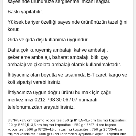
sayesinde ürününüze sergilenme imkanı sağlar.
Baskı yapılabilir.
Yüksek bariyer özelliği sayesinde ürününüzün tazeliğini
korur.
Gıda ve gıda dışı kullanıma uygundur.
Daha çok kuruyemiş ambalajı, kahve ambalajı,
şekerleme ambalajı, baharat ambalajı, bitki çayı
ambalajı ve çikolata ambalajı olarak kullanılmaktadır.
İhtiyacınız olan boyutta ve tasarımda E-Ticaret, kargo ve
koli siparişi verebilirsiniz.
İhtiyacınıza uygun doğru ürünü bulmak için çağrı
merkezimizi 0212 798 30 06 / 07 numaralı
telefonumuzdan arayabilirsiniz.
8,5*14,5+2,5 cm taşıma kapasitesi : 50 gr 11*18,5+3,5 cm taşıma kapasitesi :
100 gr 13*22,5+3,5 cm taşıma kapasitesi : 250 gr 16*27+4 cm taşıma
kapasitesi : 500 gr 18*29+4,5 cm taşıma kapasitesi : 750 gr 20*30+5 cm
taşıma kapasitesi : 1000 gr Gıda ile temasa uygundur. Açılır – Kapanır kilit