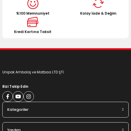
Ürün açıklamasında eksik bilgiler bulunuyor.
%100 Memnuniyet
Kolay İade & Değim
Ürün bilgilerinde hatalar bulunuyor.
Ürün fiyatı diğer sitelerden daha pahalı.
Bu ürüne benzer farklı alternatifler olmalı.
Kredi Kartına Taksit
Gönder
Unipak Ambalaj ve Matbaa LTD ŞTİ
Bizi Takip Edin
Kategoriler
Yardım