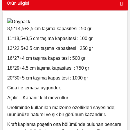
Ürün Bilgisi
utuları
ular ve Koliler
8,5*14,5+2,5 cm taşıma kapasitesi : 50 gr
11*18,5+3,5 cm taşıma kapasitesi : 100 gr
13*22,5+3,5 cm taşıma kapasitesi : 250 gr
16*27+4 cm taşıma kapasitesi : 500 gr
18*29+4,5 cm taşıma kapasitesi : 750 gr
20*30+5 cm taşıma kapasitesi : 1000 gr
Gıda ile temasa uygundur.
Açılır – Kapanır kilit mevcuttur.
Üretiminde kullanılan malzeme özellikleri sayesinde;
ürününüze naturel ve şık bir görünüm kazandırır.
Kraft kaplama poşetin orta bölümünde bulunan pencere