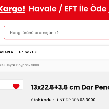
 Kargo!
Havale / EFT İle Öde
TASARLA
Unipak UK
reli Beyaz Doypack 3000
13x22,5+3,5 cm Dar Pen
Stok Kodu
UNT.DP.DPB.03.3000