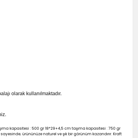
lajı olarak kullanılmaktadır.
niz.
aşıma kapasitesi : 500 gr 18*29+4,5 cm taşıma kapasitesi : 750 gr
 sayesinde; ürününüze naturel ve şık bir görünüm kazandırır. Kraft