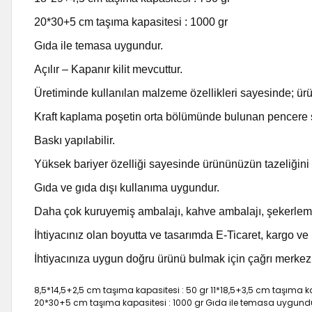
20*30+5 cm taşıma kapasitesi : 1000 gr
Gıda ile temasa uygundur.
Açılır – Kapanır kilit mevcuttur.
Üretiminde kullanılan malzeme özellikleri sayesinde; ürü
Kraft kaplama poşetin orta bölümünde bulunan pencere 
Baskı yapılabilir.
Yüksek bariyer özelliği sayesinde ürününüzün tazeliğini 
Gıda ve gıda dışı kullanıma uygundur.
Daha çok kuruyemiş ambalajı, kahve ambalajı, şekerleme a
İhtiyacınız olan boyutta ve tasarımda E-Ticaret, kargo ve ko
İhtiyacınıza uygun doğru ürünü bulmak için çağrı merkez
8,5*14,5+2,5 cm taşıma kapasitesi : 50 gr 11*18,5+3,5 cm taşıma k
20*30+5 cm taşıma kapasitesi : 1000 gr Gıda ile temasa uygundur. A