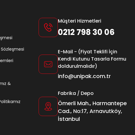
Müşteri Hizmetleri
0212 798 30 06
eşmesi
ş Sözleşmesi
E-Mail - (Fiyat Teklifi İçin
Kendi Kutunu Tasarla Formu
lemleri
doldurulmalıdır)
info@unipak.com.tr
amız &
Fabrika / Depo
 Politikamız
Ömerli Mah., Harmantepe
Cad., No:17, Arnavutköy,
İstanbul