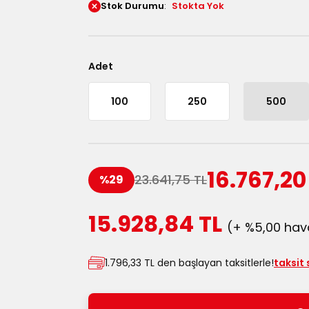
Stok Durumu
Stokta Yok
Adet
100
250
500
16.767,20
23.641,75 TL
%29
15.928,84 TL
(+ %5,00 hava
1.796,33 TL den başlayan taksitlerle!
taksit 