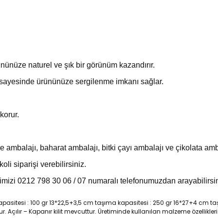
nünüze naturel ve şık bir görünüm kazandırır.
sayesinde ürününüze sergilenme imkanı sağlar.
korur.
mbalajı, baharat ambalajı, bitki çayı ambalajı ve çikolata amba
li siparişi verebilirsiniz.
imizi 0212 798 30 06 / 07 numaralı telefonumuzdan arayabilirsi
apasitesi : 100 gr 13*22,5+3,5 cm taşıma kapasitesi : 250 gr 16*27+4 cm t
çılır – Kapanır kilit mevcuttur. Üretiminde kullanılan malzeme özellikleri