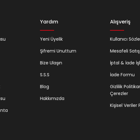
Yardım
Alışveriş
usu
Yeni Üyelik
Kullanıcı Sözl
Şifremi Unuttum
Mesafeli Satı
Bize Ulaşın
İptal & İade İş
S.S.S
İade Formu
k
Blog
Gizlilik Politik
Çerezler
usu
Hakkımızda
Kişisel Veriler
anta