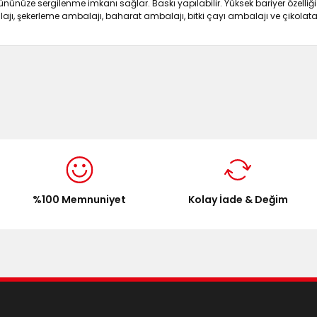
ze sergilenme imkanı sağlar. Baskı yapılabilir. Yüksek bariyer özelliği 
, şekerleme ambalajı, baharat ambalajı, bitki çayı ambalajı ve çikolata
onularda yetersiz gördüğünüz noktaları öneri formunu kullanarak tarafımı
Bu ürüne ilk yorumu siz yapın!
Yorum Yaz
%100 Memnuniyet
Kolay İade & Değim
Gönder