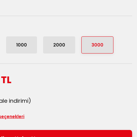
1000
2000
3000
 TL
le indirimi)
seçenekleri