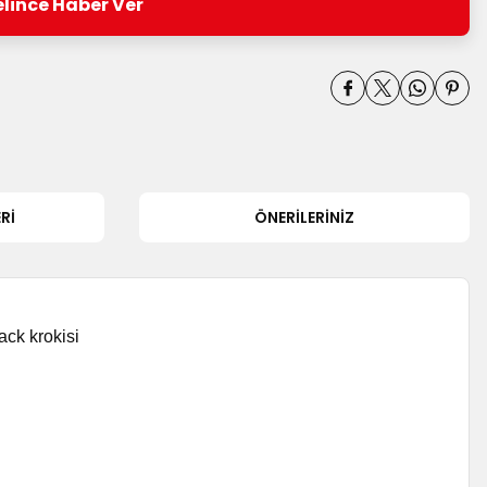
lince Haber Ver
RI
ÖNERILERINIZ