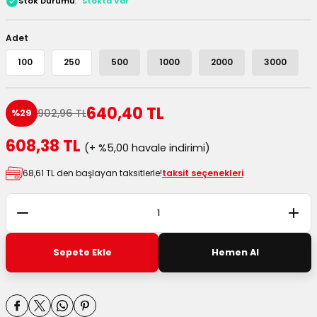
Stok Durumu
Stokta Var
 Kutuları
Adet
Kağıdı
100
250
500
1000
2000
3000
uları
640,40 TL
902,96 TL
%29
tör Kutuları
nlar
608,38 TL
(+ %5,00 havale indirimi)
Çanta Kutuları
68,61 TL den başlayan taksitlerle!
taksit seçenekleri
tuları
bakalar
Postüp Masura Kapaklı
ar
Sepete Ekle
Hemen Al
rbaları
lü Kutular