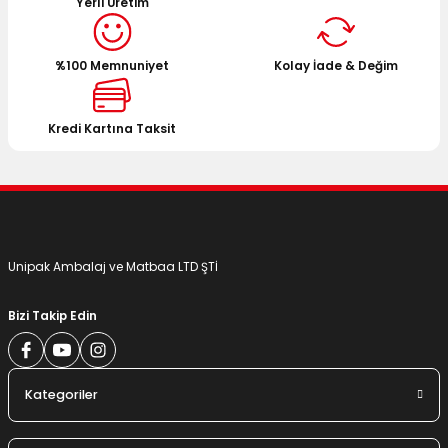
Yerli Üretim
Ürün resmi kalitesiz, bozuk veya görüntülenemiyor.
Ürün açıklamasında eksik bilgiler bulunuyor.
%100 Memnuniyet
Kolay İade & Değim
Ürün bilgilerinde hatalar bulunuyor.
Ürün fiyatı diğer sitelerden daha pahalı.
Bu ürüne benzer farklı alternatifler olmalı.
Kredi Kartına Taksit
Gönder
Unipak Ambalaj ve Matbaa LTD ŞTİ
Bizi Takip Edin
Kategoriler