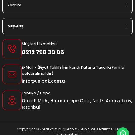
Yardım
Alışveriş
Müşteri Hizmetleri
0212 798 30 06
E-Mail - (Fiyat Teklifi İçin Kendi Kutunu Tasarla Formu
doldurulmalıdır)
info@unipak.com.tr
Fabrika / Depo
Ömerli Mah., Harmantepe Cad., No:17, Arnavutköy,
İstanbul
Copyright © Kredi kartı bilgileriniz 256bit SSL sertifikası ile
korunmaktadır.