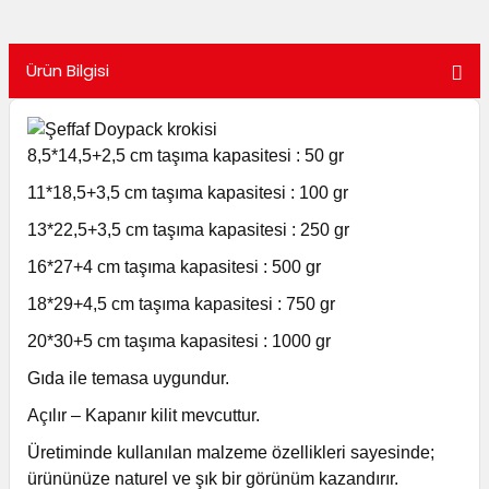
utuları
Ürün Bilgisi
ular ve Koliler
8,5*14,5+2,5 cm taşıma kapasitesi : 50 gr
11*18,5+3,5 cm taşıma kapasitesi : 100 gr
13*22,5+3,5 cm taşıma kapasitesi : 250 gr
16*27+4 cm taşıma kapasitesi : 500 gr
18*29+4,5 cm taşıma kapasitesi : 750 gr
20*30+5 cm taşıma kapasitesi : 1000 gr
Gıda ile temasa uygundur.
Açılır – Kapanır kilit mevcuttur.
Üretiminde kullanılan malzeme özellikleri sayesinde;
ürününüze naturel ve şık bir görünüm kazandırır.