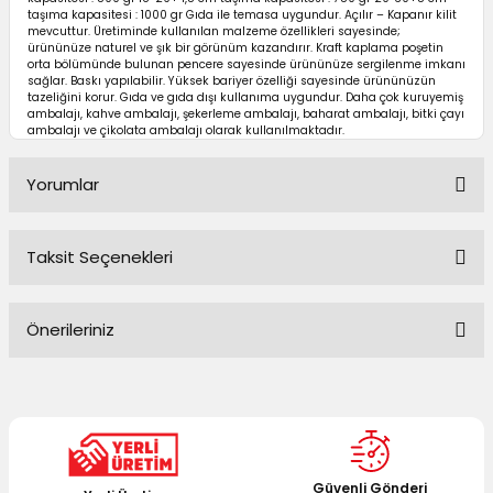
taşıma kapasitesi : 1000 gr Gıda ile temasa uygundur. Açılır – Kapanır kilit
mevcuttur. Üretiminde kullanılan malzeme özellikleri sayesinde;
ürününüze naturel ve şık bir görünüm kazandırır. Kraft kaplama poşetin
orta bölümünde bulunan pencere sayesinde ürününüze sergilenme imkanı
sağlar. Baskı yapılabilir. Yüksek bariyer özelliği sayesinde ürününüzün
tazeliğini korur. Gıda ve gıda dışı kullanıma uygundur. Daha çok kuruyemiş
ambalajı, kahve ambalajı, şekerleme ambalajı, baharat ambalajı, bitki çayı
ambalajı ve çikolata ambalajı olarak kullanılmaktadır.
Yorumlar
Taksit Seçenekleri
Bu ürüne ilk yorumu siz yapın!
Önerileriniz
Yorum Yaz
Bu ürünün fiyat bilgisi, resim, ürün açıklamalarında ve diğer
konularda yetersiz gördüğünüz noktaları öneri formunu
kullanarak tarafımıza iletebilirsiniz.
Görüş ve önerileriniz için teşekkür ederiz.
Güvenli Gönderi