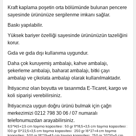
Kraft kaplama poşetin orta bölümünde bulunan pencere
sayesinde ürününüze sergilenme imkanı sağlar.
Baskı yapılabilir.
Yüksek bariyer özelliği sayesinde ürününüzün tazeliğini
korur.
Gıda ve gıda dışı kullanıma uygundur.
Daha çok kuruyemiş ambalajı, kahve ambalajı,
şekerleme ambalajı, baharat ambalajı, bitki çayı
ambalajı ve çikolata ambalajı olarak kullanılmaktadır.
İhtiyacınız olan boyutta ve tasarımda E-Ticaret, kargo ve
koli siparişi verebilirsiniz.
İhtiyacınıza uygun doğru ürünü bulmak için çağrı
merkezimizi 0212 798 30 06 / 07 numaralı
telefonumuzdan arayabilirsiniz.
8,5*14,5+2,5 cm taşıma kapasitesi : 50 gr 11*18,5+3,5 cm taşıma kapasitesi :
100 gr 13*22,5+3,5 cm taşıma kapasitesi : 250 gr 16*27+4 cm taşıma
kapasitesi : 500 gr 18*29+4,5 cm taşıma kapasitesi : 750 gr 20*30+5 cm