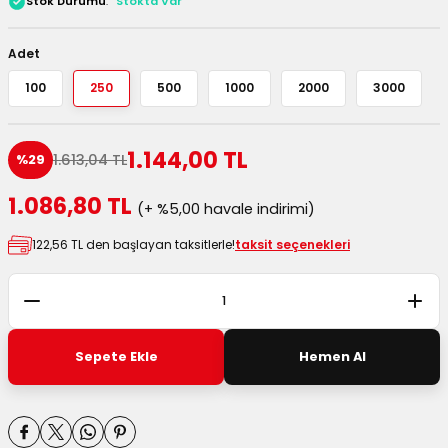
Stok Durumu
Stokta Var
 Kutuları
Adet
Kağıdı
100
250
500
1000
2000
3000
uları
1.144,00 TL
1.613,04 TL
%29
tör Kutuları
nlar
1.086,80 TL
(+ %5,00 havale indirimi)
Çanta Kutuları
122,56 TL den başlayan taksitlerle!
taksit seçenekleri
tuları
bakalar
Postüp Masura Kapaklı
ar
Sepete Ekle
Hemen Al
rbaları
lü Kutular